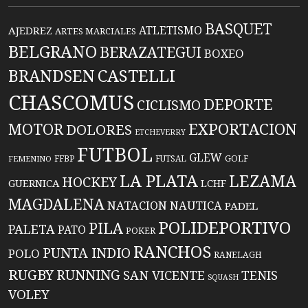
BASQUET
ATLETISMO
AJEDREZ
ARTES MARCIALES
BELGRANO
BERAZATEGUI
BOXEO
BRANDSEN
CASTELLI
CHASCOMUS
DEPORTE
CICLISMO
EXPORTACION
MOTOR
DOLORES
ETCHEVERRY
FUTBOL
GLEW
FFBP
FUTSAL
GOLF
FEMENINO
LA PLATA
LEZAMA
HOCKEY
GUERNICA
LCHF
MAGDALENA
NATACION
NAUTICA
PADEL
POLIDEPORTIVO
PILA
PALETA
PATO
POKER
RANCHOS
PUNTA INDIO
POLO
RANELAGH
RUGBY
RUNNING
TENIS
SAN VICENTE
SQUASH
VOLEY