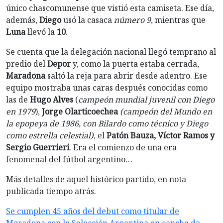
único chascomunense que vistió esta camiseta. Ese día,
además,
Diego
usó la casaca
número 9
, mientras que
Luna
llevó la
10
.
Se cuenta que la delegación nacional llegó temprano al
predio del
Depor
y, como la puerta estaba cerrada,
Maradona
saltó la reja para abrir desde adentro. Ese
equipo mostraba unas caras después conocidas como
las de
Hugo Alves
(
campeón mundial juvenil con Diego
en 1979
),
Jorge Olarticoechea
(campeón del Mundo en
la epopeya de 1986, con Bilardo como técnico y Diego
como estrella celestial)
, el
Patón Bauza, Víctor Ramos y
Sergio Guerrieri
. Era el comienzo de una era
fenomenal del fútbol argentino…
Más detalles de aquel histórico partido, en nota
publicada tiempo atrás.
Se cumplen 45 años del debut como titular de