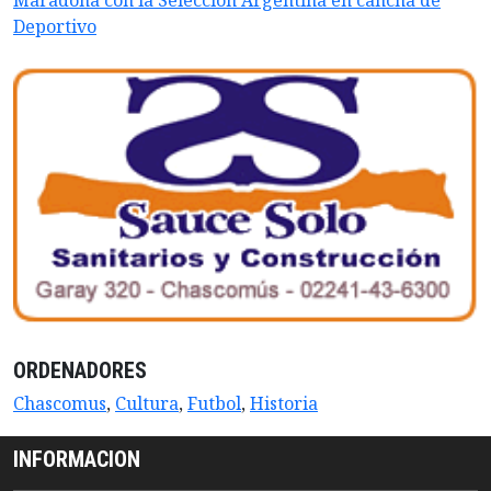
Maradona con la Selección Argentina en cancha de
Deportivo
ORDENADORES
Chascomus
,
Cultura
,
Futbol
,
Historia
INFORMACION