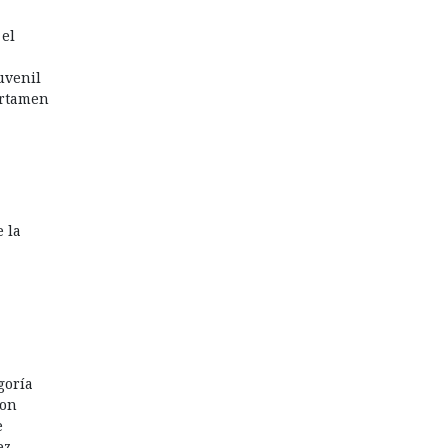
el
uvenil
certamen
 la
goría
ron
e
ez,