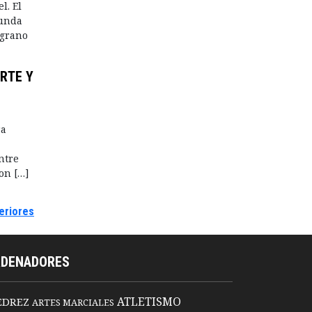
l. El
gunda
lgrano
ORTE Y
ra
ntre
ron […]
eriores
RDENADORES
ATLETISMO
EDREZ
ARTES MARCIALES