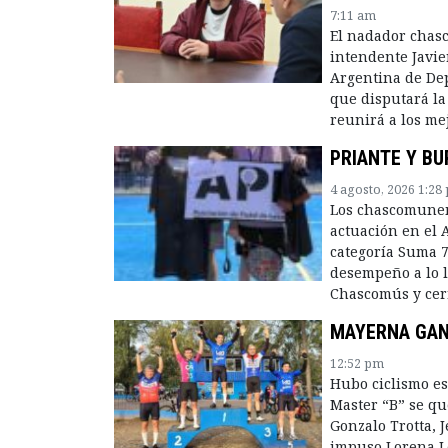
7:11 am
El nadador chas
intendente Javie
Argentina de Dep
que disputará la 
reunirá a los me
PRIANTE Y BU
4 agosto, 2026 1:28
Los chascomunen
actuación en el 
categoría Suma 7
desempeño a lo l
Chascomús y cer
MAYERNA GAN
12:52 pm
Hubo ciclismo es
Master “B” se qu
Gonzalo Trotta, 
impuso Lorena Le