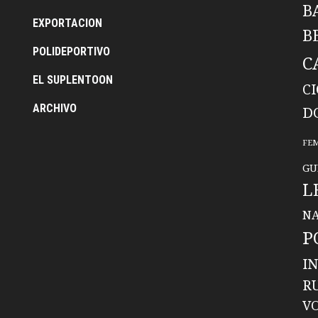
B
EXPORTACION
B
POLIDEPORTIVO
C
EL SUPLENTOON
C
ARCHIVO
D
FE
GU
L
NA
P
I
R
V