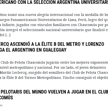
RICANO CON LA SELECCIÓN ARGENTINA UNIVERSITAR
tino sumó una nueva alegría internacional con la medalla de b
Juegos Panamericanos Universitarios de Lima, Perú, logro del q
ía Infante, jugador con vínculos familiares con Chascomús por p
lta integró el seleccionado nacional universitario que finalizó 
del […]
RCQ ASCENDIÓ A LA ÉLITE B DEL METRO Y LORENZO
GA EL ARGENTINO EN GUALEGUAY
l Club de Pelota Chascomús jugarán entre los mejores exponente
 nivel metropolitano y nacional. Por un lado, el joven delantero
rtín Leclercq, surgido del semillero del Club de Pelota Chas
a la Élite B del Torneo Metropolitano. Tincho consiguió el objeti
PELOTARIS DEL MUNDO VUELVEN A JUGAR EN EL CLUB
COMÚS
am