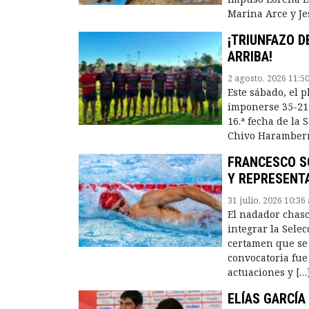
Marina Arce y Je
¡TRIUNFAZO D
ARRIBA!
2 agosto, 2026 11:5
Este sábado, el 
imponerse 35-21 
16.ª fecha de la
Chivo Haramberry
FRANCESCO S
Y REPRESENTA
31 julio, 2026 10:36
El nadador chas
integrar la Sele
certamen que se 
convocatoria fue
actuaciones y […
ELÍAS GARCÍA