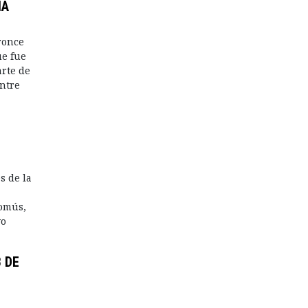
IA
ronce
ue fue
arte de
entre
s de la
comús,
vo
 DE