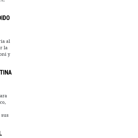
DIDO
ia al
r la
oni y
TINA
para
co,
 sus
L