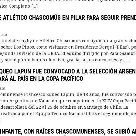
sica Compiano […]
E ATLÉTICO CHASCOMÚS EN PILAR PARA SEGUIR PREN
0 am
plantel de rugby de Atlético Chascomús consiguió una gran victor
sobre Los Pinos, como visitante en Presidente Derqui (Pilar), po
 Segunda División de la URBA. El equipo dirigido por Pata Giambr
 sumó punto bonus ofensivo, gracias a sus cinco tries, y […]
QUEO LAPUN FUE CONVOCADO A LA SELECCIÓN ARGEN
RÁ AL PAÍS EN LA COPA PACÍFICO
 am
comunense Francesco Squeo Lapun, de 18 años, fue convocado 
cción Argentina de Natación que competirá en la XLIV Copa Pacífi
desarrollará del 22 al 25 de octubre en Santiago de Chile. La
 realizada por el Equipo Técnico Nacional tras el seguimiento de
]
 INFANTE, CON RAÍCES CHASCOMUNENSES, SE SUBIÓ A