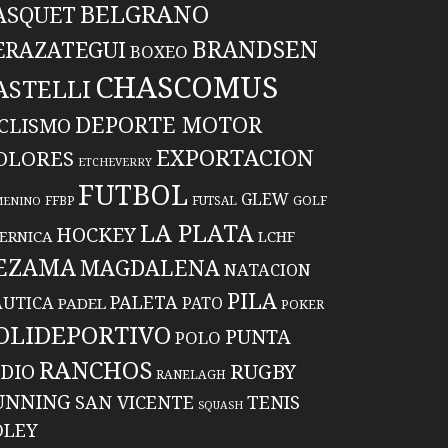
BELGRANO
ASQUET
BRANDSEN
ERAZATEGUI
BOXEO
CHASCOMUS
ASTELLI
DEPORTE MOTOR
ICLISMO
EXPORTACION
OLORES
ETCHEVERRY
FUTBOL
GLEW
FFBP
FUTSAL
GOLF
MENINO
LA PLATA
HOCKEY
ERNICA
LCHF
EZAMA
MAGDALENA
NATACION
PILA
PALETA
UTICA
PATO
PADEL
POKER
OLIDEPORTIVO
PUNTA
POLO
RANCHOS
RUGBY
NDIO
RANELAGH
UNNING
TENIS
SAN VICENTE
SQUASH
OLEY