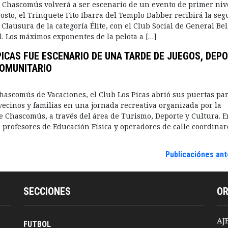
a Chascomús volverá a ser escenario de un evento de primer nive
osto, el Trinquete Fito Ibarra del Templo Dabber recibirá la se
 Clausura de la categoría Élite, con el Club Social de General Be
al. Los máximos exponentes de la pelota a […]
PICAS FUE ESCENARIO DE UNA TARDE DE JUEGOS, DEP
OMUNITARIO
hascomús de Vacaciones, el Club Los Picas abrió sus puertas pa
 vecinos y familias en una jornada recreativa organizada por la
 Chascomús, a través del área de Turismo, Deporte y Cultura. E
0, profesores de Educación Física y operadores de calle coordina
Publicaciónes ant
SECCIONES
O
AJ
FUTBOL