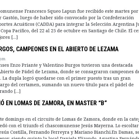
comunense Francesco Squeo Lapun fue recibido este martes por 
r Gastón, luego de haber sido convocado por la Confederación
ortes Acuáticos (CADDA) para integrar la Selección Argentina J
Copa Pacífico, del 22 al 25 de octubre en Santiago de Chile. El 
jores […]
RGOS, CAMPEONES EN EL ABIERTO DE LEZAMA
 pm
ses Enzo Priante y Valentino Burgos tuvieron una destacada
Abierto de Pádel de Lezama, donde se consagraron campeones de
. La dupla logró quedarse con el primer puesto tras un gran
argo del certamen, sumando un nuevo título para el pádel de
rando […]
Ó EN LOMAS DE ZAMORA, EN MASTER “B”
te domingo en el circuito de Lomas de Zamora, donde en la cate
edó con el triunfo el chascomunense Jesús Mayerna. Lo escolta
Jesús Costilla, Fernando Ferreyra y Mariano Bianchi.En Damas, s
roy, siendo quinto la local Daniela Elizondo. Agustina Fernánd