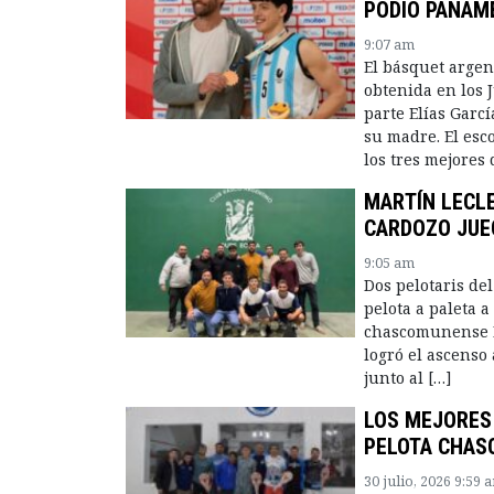
PODIO PANAME
9:07 am
El básquet argen
obtenida en los 
parte Elías Garc
su madre. El esco
los tres mejores 
MARTÍN LECLE
CARDOZO JUE
9:05 am
Dos pelotaris de
pelota a paleta a
chascomunense Ma
logró el ascenso 
junto al […]
LOS MEJORES 
PELOTA CHAS
30 julio, 2026 9:59 