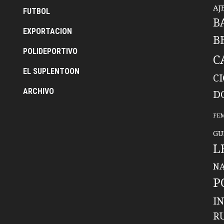
AJ
FUTBOL
B
EXPORTACION
B
POLIDEPORTIVO
C
EL SUPLENTOON
C
ARCHIVO
D
FE
GU
L
NA
P
I
R