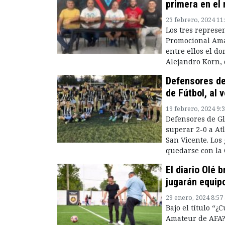
primera en el
23 febrero, 2024 11
Los tres represe
Promocional Amat
entre ellos el d
Alejandro Korn, 
Defensores de
de Fútbol, al
19 febrero, 2024 9:
Defensores de Gl
superar 2-0 a At
San Vicente. Los
quedarse con la 
El diario Olé 
jugarán equip
29 enero, 2024 8:57
Bajo el título “
Amateur de AFA?”