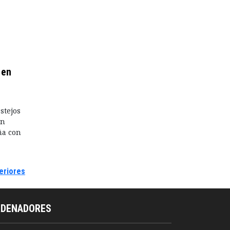
 en
stejos
an
ña con
eriores
RDENADORES