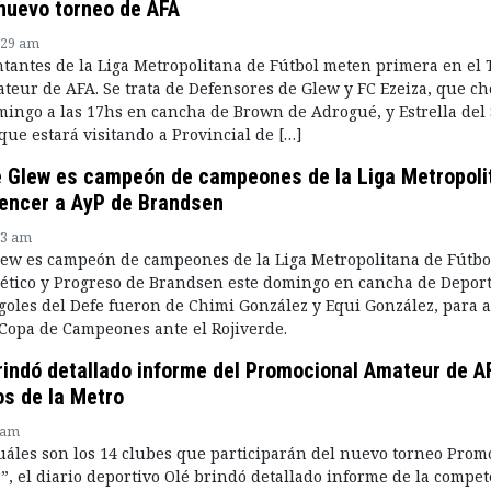
 nuevo torneo de AFA
:29 am
ntantes de la Liga Metropolitana de Fútbol meten primera en el
eur de AFA. Se trata de Defensores de Glew y FC Ezeiza, que c
omingo a las 17hs en cancha de Brown de Adrogué, y Estrella del
que estará visitando a Provincial de […]
 Glew es campeón de campeones de la Liga Metropoli
 vencer a AyP de Brandsen
33 am
ew es campeón de campeones de la Liga Metropolitana de Fútbol
lético y Progreso de Brandsen este domingo en cancha de Deport
 goles del Defe fueron de Chimi González y Equi González, para a
Copa de Campeones ante el Rojiverde.
brindó detallado informe del Promocional Amateur de A
os de la Metro
 am
¿Cuáles son los 14 clubes que participarán del nuevo torneo Prom
, el diario deportivo Olé brindó detallado informe de la compet