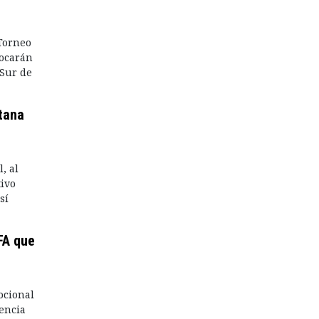
 Torneo
hocarán
 Sur de
tana
, al
ivo
sí
FA que
ocional
encia