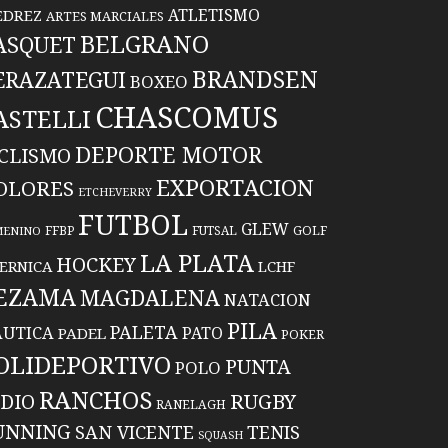
ATLETISMO
EDREZ
ARTES MARCIALES
BELGRANO
ASQUET
BRANDSEN
ERAZATEGUI
BOXEO
CHASCOMUS
ASTELLI
DEPORTE MOTOR
ICLISMO
EXPORTACION
OLORES
ETCHEVERRY
FUTBOL
GLEW
FFBP
FUTSAL
GOLF
MENINO
LA PLATA
HOCKEY
ERNICA
LCHF
EZAMA
MAGDALENA
NATACION
PILA
PALETA
UTICA
PATO
PADEL
POKER
OLIDEPORTIVO
PUNTA
POLO
RANCHOS
RUGBY
NDIO
RANELAGH
UNNING
TENIS
SAN VICENTE
SQUASH