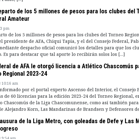
parto de los 5 millones de pesos para los clubes del 
ral Amateur
43 pm
rto de los 5 millones de pesos para los clubes del Torneo Regio
l presidente de AFA, Chiqui Tapia, y el del Consejo Federal, Pab
 mediante despacho oficial comunicó los detalles para que los cl
. Es para destacar que tal aporte lo recibirán solos los […]
eral de AFA le otorgó licencia a Atlético Chascomús p
o Regional 2023-24
3 10:16 am
nformado por el portal experto Ascenso del Interior, el Consejo 
s de 60 licencias para la edición 2023-24 del Torneo Regional, e
ico Chascomús de la Liga Chascomunense, como así también para
 de Alejandro Korn, Las Mandarinas de Brandsen y Defensores de
ausura de la Liga Metro, con goleadas de Defe y Las 
rogreso
3 9:54 am