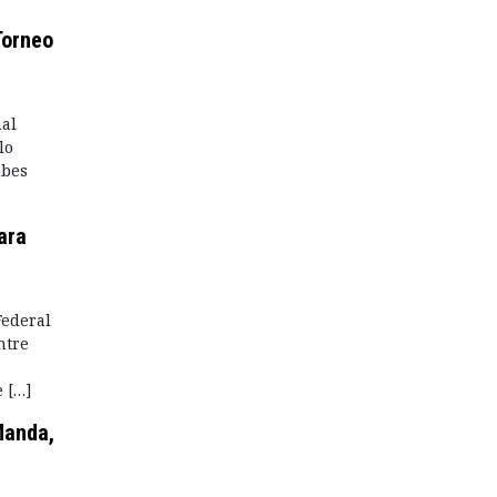
Torneo
nal
lo
ubes
ara
Federal
ntre
 […]
Manda,