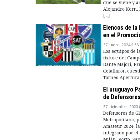
que se viene y a
Alejandro Korn, 
[…]
Elencos de la 
en el Promoci
27 enero, 2024 9:5
Los equipos de la
fixture del Camp
Dante Majori, Pr
detallaron cuest
Torneo Apertura 
El uruguayo Pa
de Defensores
27 diciembre, 2023 
Defensores de G
Metropolitana, p
Amateur 2024, la
integrado por el
Milán, Porto, San