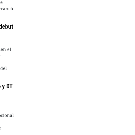
de
rrancó
 debut
cen el
e
 del
 y DT
ocional
e