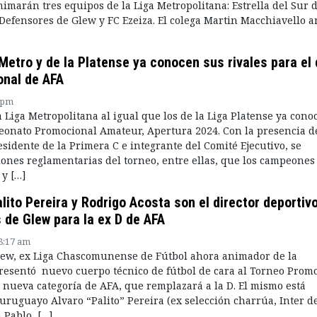
nimarán tres equipos de la Liga Metropolitana: Estrella del Sur 
Defensores de Glew y FC Ezeiza. El colega Martin Macchiavello a
Metro y de la Platense ya conocen sus rivales para el
onal de AFA
8 pm
 Liga Metropolitana al igual que los de la Liga Platense ya cono
eonato Promocional Amateur, Apertura 2024. Con la presencia d
esidente de la Primera C e integrante del Comité Ejecutivo, se
iones reglamentarias del torneo, entre ellas, que los campeones
y […]
lito Pereira y Rodrigo Acosta son el director deportivo
 de Glew para la ex D de AFA
8:17 am
lew, ex Liga Chascomunense de Fútbol ahora animador de la
resentó nuevo cuerpo técnico de fútbol de cara al Torneo Prom
 nueva categoría de AFA, que remplazará a la D. El mismo está
 uruguayo Alvaro “Palito” Pereira (ex selección charrúa, Inter d
 Pablo, […]