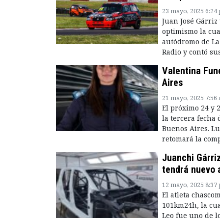
23 mayo, 2025 6:24
Juan José Gárriz
optimismo la cua
autódromo de La 
Radio y contó sus
Valentina Fun
Aires
21 mayo, 2025 7:56
El próximo 24 y 2
la tercera fecha
Buenos Aires. Lu
retomará la comp
Juanchi Gárriz
tendrá nuevo 
12 mayo, 2025 8:37
El atleta chasco
101km24h, la cua
Leo fue uno de l