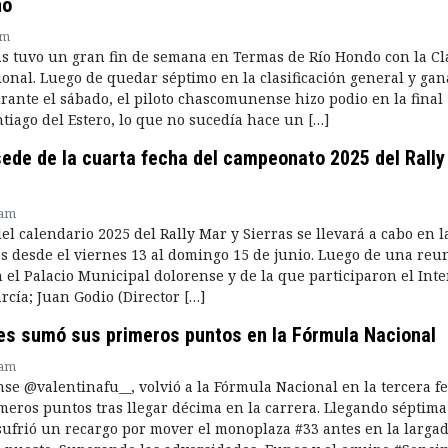
ño
am
 tuvo un gran fin de semana en Termas de Río Hondo con la Cl
onal. Luego de quedar séptimo en la clasificación general y gan
rante el sábado, el piloto chascomunense hizo podio en la final
tiago del Estero, lo que no sucedía hace un […]
sede de la cuarta fecha del campeonato 2025 del Rally
 am
el calendario 2025 del Rally Mar y Sierras se llevará a cabo en l
s desde el viernes 13 al domingo 15 de junio. Luego de una reu
n el Palacio Municipal dolorense y de la que participaron el Int
rcía; Juan Godio (Director […]
es sumó sus primeros puntos en la Fórmula Nacional
 am
nse @valentinafu__, volvió a la Fórmula Nacional en la tercera f
eros puntos tras llegar décima en la carrera. Llegando séptima
 sufrió un recargo por mover el monoplaza #33 antes en la largad