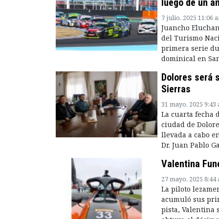
luego de un a
7 julio, 2025 11:06 
Juancho Eluchans
del Turismo Naci
primera serie du
dominical en San
Dolores será 
Sierras
31 mayo, 2025 9:43
La cuarta fecha d
ciudad de Dolore
llevada a cabo e
Dr. Juan Pablo Ga
Valentina Fun
27 mayo, 2025 8:44
La piloto lezame
acumuló sus prim
pista, Valentina