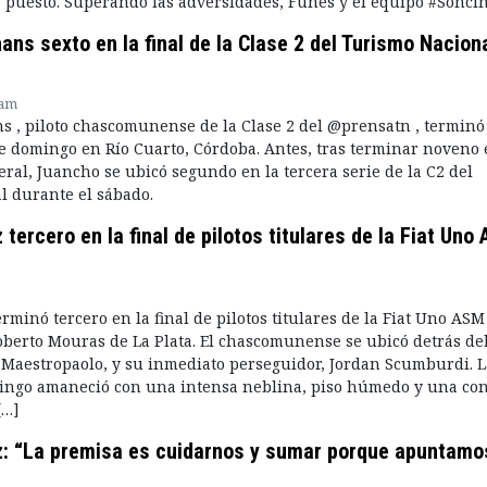
 puesto. Superando las adversidades, Funes y el equipo #Soncin
ns sexto en la final de la Clase 2 del Turismo Nacion
 am
 , piloto chascomunense de la Clase 2 del @prensatn , terminó
ste domingo en Río Cuarto, Córdoba. Antes, tras terminar noveno 
eral, Juancho se ubicó segundo en la tercera serie de la C2 del
l durante el sábado.
 tercero en la final de pilotos titulares de la Fiat Uno
rminó tercero en la final de pilotos titulares de la Fiat Uno ASM
berto Mouras de La Plata. El chascomunense se ubicó detrás de
Maestropaolo, y su inmediato perseguidor, Jordan Scumburdi. L
ngo amaneció con una intensa neblina, piso húmedo y una con
[…]
z: “La premisa es cuidarnos y sumar porque apuntamo