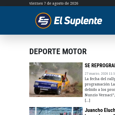
viernes 7 de agosto de 2026
DEPORTE MOTOR
SE REPROGRAM
27 marzo, 2026 11:
La fecha del ral
programación La 
debido a los pro
Nunzio Vernaci”,
[…]
Juancho Eluch