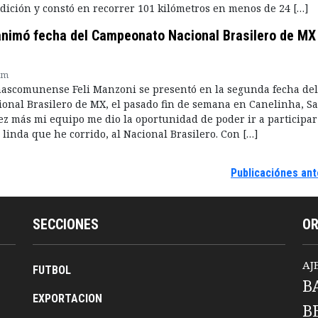
edición y constó en recorrer 101 kilómetros en menos de 24 […]
animó fecha del Campeonato Nacional Brasilero de MX
pm
chascomunense Feli Manzoni se presentó en la segunda fecha del
nal Brasilero de MX, el pasado fin de semana en Canelinha, S
ez más mi equipo me dio la oportunidad de poder ir a participar
 linda que he corrido, al Nacional Brasilero. Con […]
Publicaciónes ant
SECCIONES
O
AJ
FUTBOL
B
EXPORTACION
B