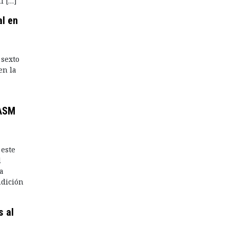
i […]
al en
 sexto
en la
 ASM
 este
l
a
dición
s al