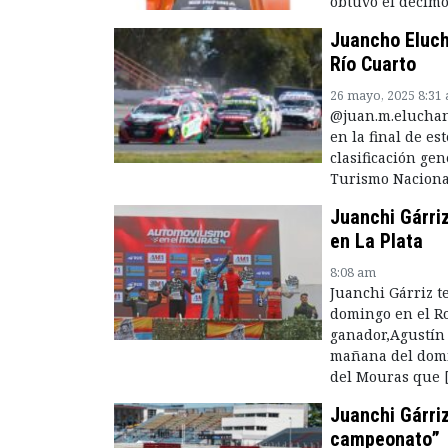
obtuvo el décimo
Juancho Elucha
Río Cuarto
26 mayo, 2025 8:31
@juan.m.eluchans
en la final de e
clasificación gen
Turismo Naciona
Juanchi Gárriz
en La Plata
8:08 am
Juanchi Gárriz te
domingo en el Ro
ganador,Agustín 
mañana del domi
del Mouras que 
Juanchi Gárri
campeonato”