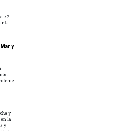
ase 2
ar la
 Mar y
a
nión
endente
echa y
 en la
a y