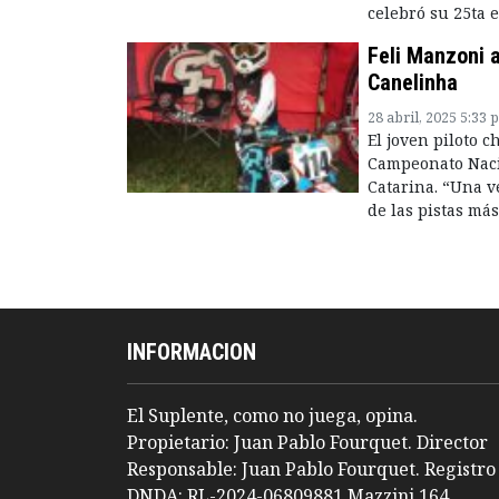
celebró su 25ta 
Feli Manzoni 
Canelinha
28 abril, 2025 5:33 
El joven piloto 
Campeonato Nacio
Catarina. “Una v
de las pistas más
INFORMACION
El Suplente, como no juega, opina.
Propietario: Juan Pablo Fourquet. Director
Responsable: Juan Pablo Fourquet. Registro
DNDA: RL-2024-06809881 Mazzini 164,