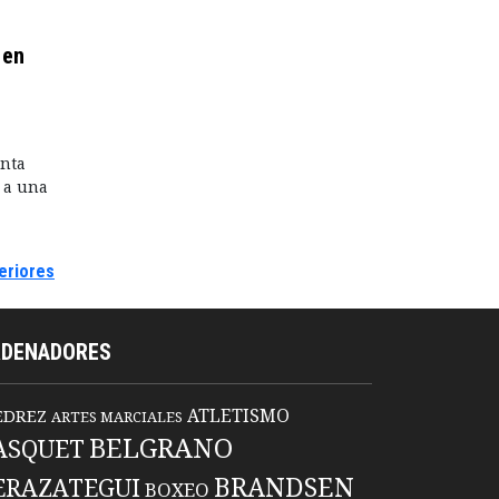
 en
anta
 a una
eriores
RDENADORES
ATLETISMO
EDREZ
ARTES MARCIALES
BELGRANO
ASQUET
BRANDSEN
ERAZATEGUI
BOXEO