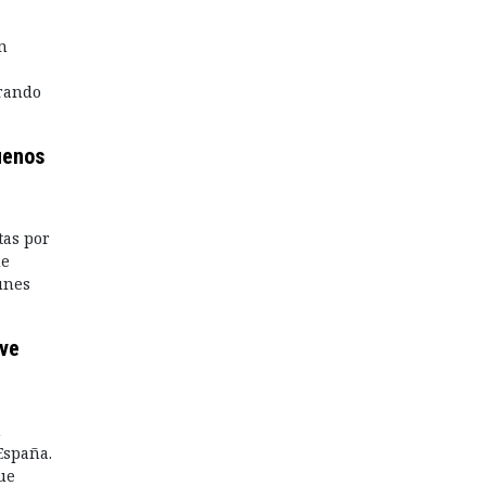
n
urando
uenos
tas por
de
unes
eve
n
España.
ue