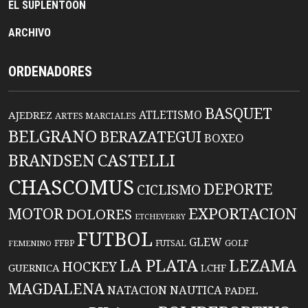
EL SUPLENTOON
ARCHIVO
ORDENADORES
BASQUET
ATLETISMO
AJEDREZ
ARTES MARCIALES
BELGRANO
BERAZATEGUI
BOXEO
BRANDSEN
CASTELLI
CHASCOMUS
DEPORTE
CICLISMO
EXPORTACION
MOTOR
DOLORES
ETCHEVERRY
FUTBOL
GLEW
FFBP
FUTSAL
GOLF
FEMENINO
LA PLATA
LEZAMA
HOCKEY
GUERNICA
LCHF
MAGDALENA
NATACION
NAUTICA
PADEL