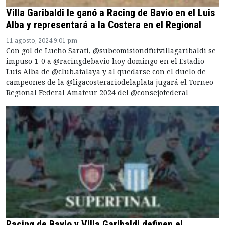
Villa Garibaldi le ganó a Racing de Bavio en el Luis
Alba y representará a la Costera en el Regional
11 agosto, 2024 9:01 pm
Con gol de Lucho Sarati, @subcomisiondfutvillagaribaldi se
impuso 1-0 a @racingdebavio hoy domingo en el Estadio
Luis Alba de @club.atalaya y al quedarse con el duelo de
campeones de la @ligacosterariodelaplata jugará el Torneo
Regional Federal Amateur 2024 del @consejofederal
Racing de Bavio y Villa Garibaldi definen el