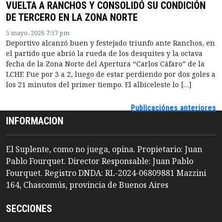
VUELTA A RANCHOS Y CONSOLIDÓ SU CONDICIÓN
DE TERCERO EN LA ZONA NORTE
5 mayo, 2026 7:57 pm
Deportivo alcanzó buen y festejado triunfo ante Ranchos, en
el partido que abrió la rueda de los desquites y la octava
fecha de la Zona Norte del Apertura “Carlos Cáfaro” de la
LCHF. Fue por 3 a 2, luego de estar perdiendo por dos goles a
los 21 minutos del primer tiempo. El albiceleste lo […]
Publicaciónes anteriores
INFORMACION
El Suplente, como no juega, opina. Propietario: Juan
Pablo Fourquet. Director Responsable: Juan Pablo
Fourquet. Registro DNDA: RL-2024-06809881 Mazzini
164, Chascomús, provincia de Buenos Aires
SECCIONES