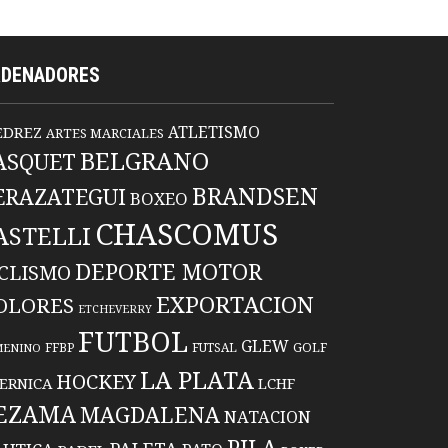
RDENADORES
ATLETISMO
EDREZ
ARTES MARCIALES
BELGRANO
ASQUET
BRANDSEN
ERAZATEGUI
BOXEO
CHASCOMUS
ASTELLI
DEPORTE MOTOR
ICLISMO
EXPORTACION
OLORES
ETCHEVERRY
FUTBOL
GLEW
FFBP
FUTSAL
GOLF
MENINO
LA PLATA
HOCKEY
ERNICA
LCHF
EZAMA
MAGDALENA
NATACION
PILA