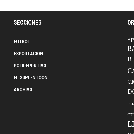
SECCIONES
O
AJ
FUTBOL
B
EXPORTACION
B
POLIDEPORTIVO
C
EL SUPLENTOON
C
ARCHIVO
D
FE
GU
L