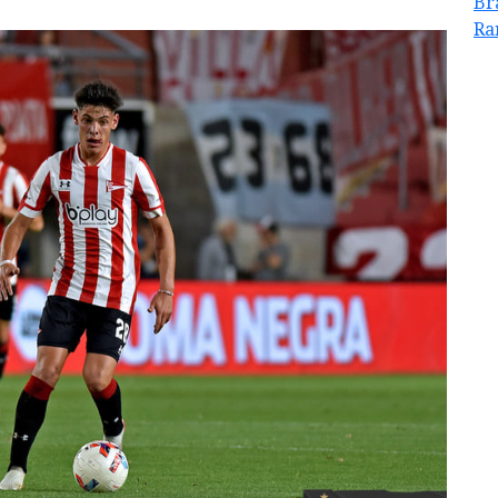
Br
Ra