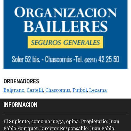
ORDENADORES
Belgrano
,
Castelli
,
Chascomus
,
Futbol
,
Lezama
INFORMACION
El Suplente, como no juega, opina. Propietario: Juan
Pablo Fourquet. Director Responsable: Juan Pablo