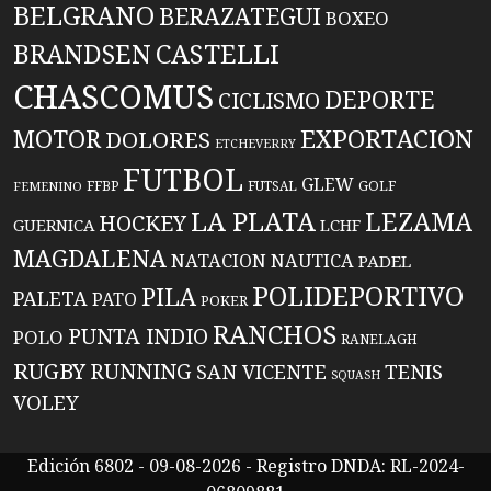
BELGRANO
BERAZATEGUI
BOXEO
BRANDSEN
CASTELLI
CHASCOMUS
DEPORTE
CICLISMO
EXPORTACION
MOTOR
DOLORES
ETCHEVERRY
FUTBOL
GLEW
FFBP
FUTSAL
GOLF
FEMENINO
LA PLATA
LEZAMA
HOCKEY
GUERNICA
LCHF
MAGDALENA
NATACION
NAUTICA
PADEL
POLIDEPORTIVO
PILA
PALETA
PATO
POKER
RANCHOS
PUNTA INDIO
POLO
RANELAGH
RUGBY
RUNNING
TENIS
SAN VICENTE
SQUASH
VOLEY
Edición 6802 - 09-08-2026 - Registro DNDA: RL-2024-