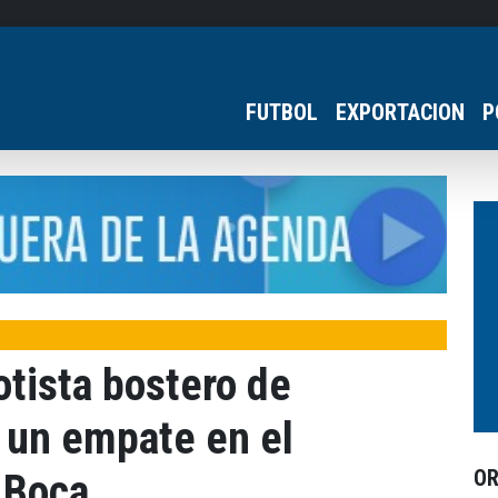
FUTBOL
EXPORTACION
P
rotista bostero de
 un empate en el
O
 Boca