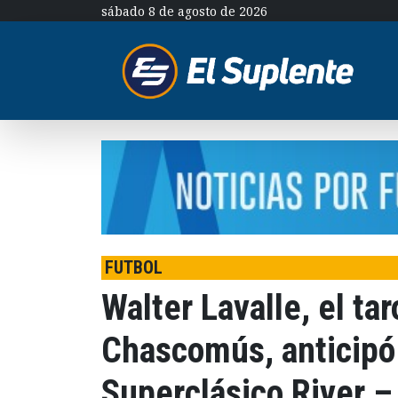
sábado 8 de agosto de 2026
FUTBOL
Walter Lavalle, el ta
Chascomús, anticipó
Superclásico River –