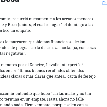
Ch
ascomús, recurrió nuevamente a los arcanos menores
e y Boca Juniors, el cual se jugará el domingo a las
óstico un empate.
rtas le marcaron “problemas financieros…lesión…
 idea de juego….carta de crisis….nostalgia, con cosas
as negativas”.
menores por el Xeneize, Lavalle interpretó: “
dos en los últimos buenos resultados obtenidos
 ideas claras o más claras que antes…carta de festejo
Chascomús entendió que hubo “cartas malas y no tan
ero termina en un empate. Hasta ahora no fallé
firmando nada. Firmo empate, porque salen cartas