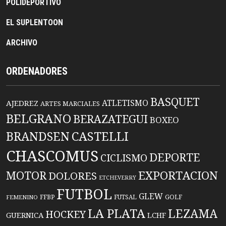
POLIDEPORTIVO
EL SUPLENTOON
ARCHIVO
ORDENADORES
BASQUET
ATLETISMO
AJEDREZ
ARTES MARCIALES
BELGRANO
BERAZATEGUI
BOXEO
BRANDSEN
CASTELLI
CHASCOMUS
DEPORTE
CICLISMO
EXPORTACION
MOTOR
DOLORES
ETCHEVERRY
FUTBOL
GLEW
FFBP
FUTSAL
GOLF
FEMENINO
LA PLATA
LEZAMA
HOCKEY
GUERNICA
LCHF