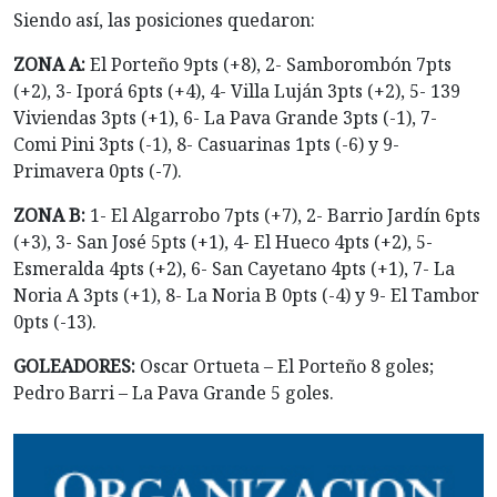
Siendo así, las posiciones quedaron:
ZONA A:
El Porteño 9pts (+8), 2- Samborombón 7pts
(+2), 3- Iporá 6pts (+4), 4- Villa Luján 3pts (+2), 5- 139
Viviendas 3pts (+1), 6- La Pava Grande 3pts (-1), 7-
Comi Pini 3pts (-1), 8- Casuarinas 1pts (-6) y 9-
Primavera 0pts (-7).
ZONA B:
1- El Algarrobo 7pts (+7), 2- Barrio Jardín 6pts
(+3), 3- San José 5pts (+1), 4- El Hueco 4pts (+2), 5-
Esmeralda 4pts (+2), 6- San Cayetano 4pts (+1), 7- La
Noria A 3pts (+1), 8- La Noria B 0pts (-4) y 9- El Tambor
0pts (-13).
GOLEADORES:
Oscar Ortueta – El Porteño 8 goles;
Pedro Barri – La Pava Grande 5 goles.