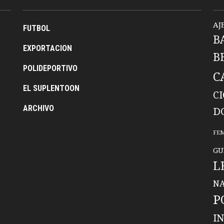
AJ
FUTBOL
B
EXPORTACION
B
POLIDEPORTIVO
C
EL SUPLENTOON
C
ARCHIVO
D
FE
GU
L
NA
P
I