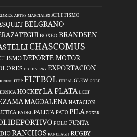
ATLETISMO
EDREZ
ARTES MARCIALES
BELGRANO
ASQUET
BRANDSEN
ERAZATEGUI
BOXEO
CHASCOMUS
ASTELLI
DEPORTE MOTOR
ICLISMO
EXPORTACION
OLORES
ETCHEVERRY
FUTBOL
GLEW
FFBP
FUTSAL
GOLF
MENINO
LA PLATA
HOCKEY
ERNICA
LCHF
EZAMA
MAGDALENA
NATACION
PILA
PALETA
UTICA
PATO
PADEL
POKER
OLIDEPORTIVO
PUNTA
POLO
RANCHOS
RUGBY
NDIO
RANELAGH