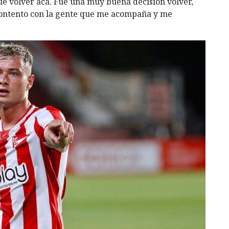
ue volver acá. Fue una muy buena decisión volver,
 contento con la gente que me acompaña y me