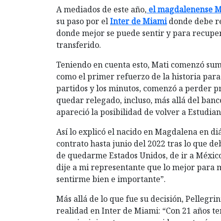
A mediados de este año,
el magdalenense Ma
su paso por el
Inter de Miami
donde debe reg
donde mejor se puede sentir y para recupera
transferido.
Teniendo en cuenta esto, Mati comenzó sum
como el primer refuerzo de la historia par
partidos y los minutos, comenzó a perder p
quedar relegado, incluso, más allá del banc
apareció la posibilidad de volver a Estudian
Así lo explicó el nacido en Magdalena en diá
contrato hasta junio del 2022 tras lo que d
de quedarme Estados Unidos, de ir a México 
dije a mi representante que lo mejor para m
sentirme bien e importante”.
Más allá de lo que fue su decisión, Pellegri
realidad en Inter de Miami: “Con 21 años t