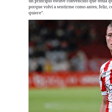
un principio estuve convencido que tenía q
porque volví a sentirme como antes, feliz,
quiere”.