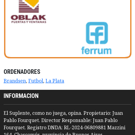
ORDENADORES
Brandsen
,
Futbol
,
La Plata
INFORMACION
El Suplente, como no juega, opina. Propietario: Juan
Pablo Fourquet. Director Responsable: Juan Pablo
Fourquet. Registro DNDA: RL-2024-06809881 Mazzini
164, Chascomús, provincia de Buenos Aires