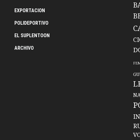
B
EXPORTACION
B
POLIDEPORTIVO
C
EL SUPLENTOON
C
ARCHIVO
D
FE
GU
L
NA
P
I
R
V