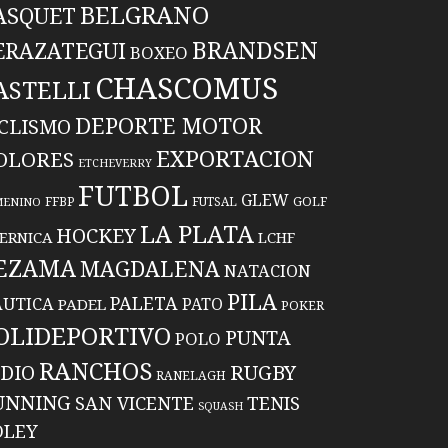
BELGRANO
ASQUET
BRANDSEN
ERAZATEGUI
BOXEO
CHASCOMUS
ASTELLI
DEPORTE MOTOR
ICLISMO
EXPORTACION
OLORES
ETCHEVERRY
FUTBOL
GLEW
FFBP
FUTSAL
GOLF
MENINO
LA PLATA
HOCKEY
ERNICA
LCHF
EZAMA
MAGDALENA
NATACION
PILA
PALETA
UTICA
PATO
PADEL
POKER
OLIDEPORTIVO
PUNTA
POLO
RANCHOS
RUGBY
NDIO
RANELAGH
UNNING
TENIS
SAN VICENTE
SQUASH
OLEY