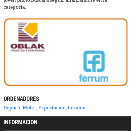
joven piloto buscará seguir afianzándose en la
categoría.
ORDENADORES
Deporte Motor
,
Exportacion
,
Lezama
INFORMACION