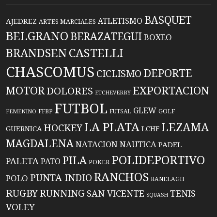
BASQUET
ATLETISMO
AJEDREZ
ARTES MARCIALES
BELGRANO
BERAZATEGUI
BOXEO
BRANDSEN
CASTELLI
CHASCOMUS
DEPORTE
CICLISMO
EXPORTACION
MOTOR
DOLORES
ETCHEVERRY
FUTBOL
GLEW
FFBP
FUTSAL
GOLF
FEMENINO
LA PLATA
LEZAMA
HOCKEY
GUERNICA
LCHF
MAGDALENA
NATACION
NAUTICA
PADEL
POLIDEPORTIVO
PILA
PALETA
PATO
POKER
RANCHOS
PUNTA INDIO
POLO
RANELAGH
RUGBY
RUNNING
TENIS
SAN VICENTE
SQUASH
VOLEY