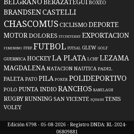
BELGRANO
BERAZATEGUI
BOXEO
BRANDSEN
CASTELLI
CHASCOMUS
DEPORTE
CICLISMO
EXPORTACION
MOTOR
DOLORES
ETCHEVERRY
FUTBOL
GLEW
FFBP
FUTSAL
GOLF
FEMENINO
LA PLATA
LEZAMA
HOCKEY
GUERNICA
LCHF
MAGDALENA
NATACION
NAUTICA
PADEL
POLIDEPORTIVO
PILA
PALETA
PATO
POKER
RANCHOS
PUNTA INDIO
POLO
RANELAGH
RUGBY
RUNNING
TENIS
SAN VICENTE
SQUASH
VOLEY
Edición 6798 - 05-08-2026 - Registro DNDA: RL-2024-
06809881