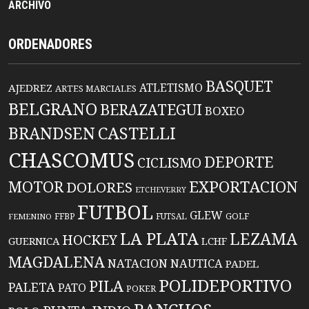
ARCHIVO
ORDENADORES
BASQUET
ATLETISMO
AJEDREZ
ARTES MARCIALES
BELGRANO
BERAZATEGUI
BOXEO
BRANDSEN
CASTELLI
CHASCOMUS
DEPORTE
CICLISMO
EXPORTACION
MOTOR
DOLORES
ETCHEVERRY
FUTBOL
GLEW
FFBP
FUTSAL
GOLF
FEMENINO
LA PLATA
LEZAMA
HOCKEY
GUERNICA
LCHF
MAGDALENA
NATACION
NAUTICA
PADEL
POLIDEPORTIVO
PILA
PALETA
PATO
POKER