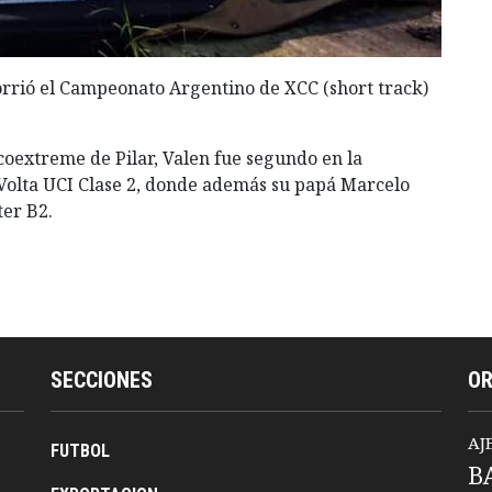
orrió el Campeonato Argentino de XCC (short track)
coextreme de Pilar, Valen fue segundo en la
 Volta UCI Clase 2, donde además su papá Marcelo
ter B2.
SECCIONES
O
AJ
FUTBOL
B