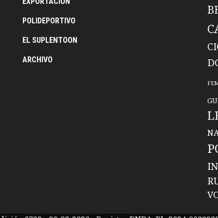
EXPORTACION
B
POLIDEPORTIVO
C
EL SUPLENTOON
C
ARCHIVO
D
FE
GU
L
NA
P
I
R
V