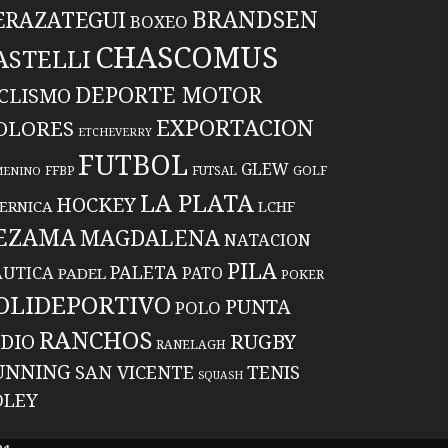
BRANDSEN
ERAZATEGUI
BOXEO
CHASCOMUS
ASTELLI
DEPORTE MOTOR
ICLISMO
EXPORTACION
OLORES
ETCHEVERRY
FUTBOL
GLEW
FFBP
FUTSAL
GOLF
MENINO
LA PLATA
HOCKEY
ERNICA
LCHF
EZAMA
MAGDALENA
NATACION
PILA
PALETA
UTICA
PATO
PADEL
POKER
OLIDEPORTIVO
PUNTA
POLO
RANCHOS
RUGBY
NDIO
RANELAGH
UNNING
TENIS
SAN VICENTE
SQUASH
OLEY