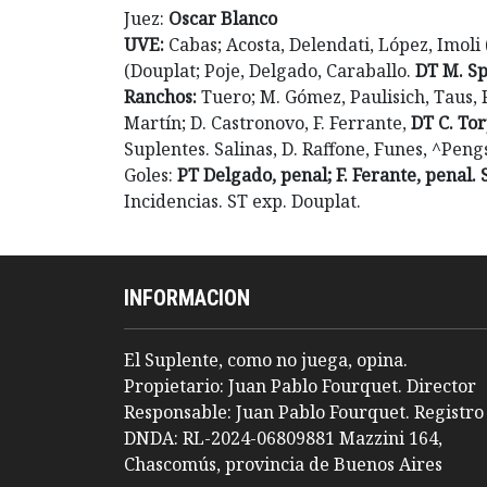
Juez:
Oscar Blanco
UVE:
Cabas; Acosta, Delendati, López, Imoli 
(Douplat; Poje, Delgado, Caraballo.
DT M. Sp
Ranchos:
Tuero; M. Gómez, Paulisich, Taus,
Martín; D. Castronovo, F. Ferrante,
DT C. To
Suplentes. Salinas, D. Raffone, Funes, ^Peng
Goles:
PT Delgado, penal; F. Ferante, penal. 
Incidencias. ST exp. Douplat.
INFORMACION
El Suplente, como no juega, opina.
Propietario: Juan Pablo Fourquet. Director
Responsable: Juan Pablo Fourquet. Registro
DNDA: RL-2024-06809881 Mazzini 164,
Chascomús, provincia de Buenos Aires