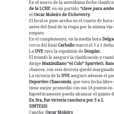
En el marco de la anteúltima fecha clasifica
de la LCHF
, en un partido
“clave para ambo
el
Oscar Moleiro de Etcheverry.
El local se puso arriba en el cuarto de hor
antes del final de la etapa por la misma vía
empate.
En el complemento, en la media hora
Delga
cerca del final
Carballo
marcó el 3 a 1 defini
La
UVE
tuvo la expulsión de
Douplat.
El triunfo le aseguró la clasificación y cu
dirige
Maximiliano “el Colo” Sparvieri
.
Ran
chances, con esta derrota quedó marginado d
La victoria de la
UVE
aseguró además el pase
Deportivo Chascomús
, que tuvo fecha libre 
tiene mejor promedio con sus 18 puntos en c
hipotéticamente pueda alcanzar el quinto d
En 3ra, fue victoria ranchera por 3 a 2.
SINTESIS
Cancha:
Oscar Moleiro