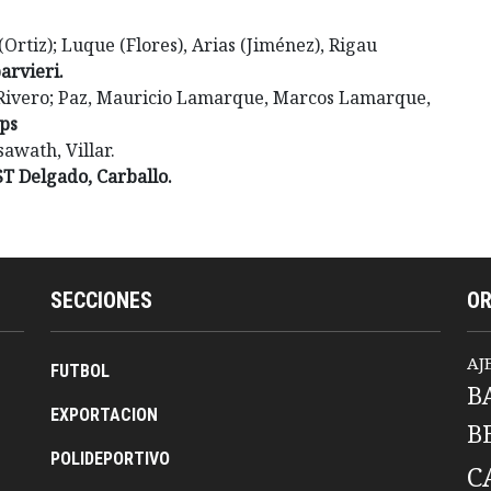
(Ortiz); Luque (Flores), Arias (Jiménez), Rigau
arvieri.
 Rivero; Paz, Mauricio Lamarque, Marcos Lamarque,
rps
sawath, Villar.
ST Delgado, Carballo.
SECCIONES
O
AJ
FUTBOL
B
EXPORTACION
B
POLIDEPORTIVO
C