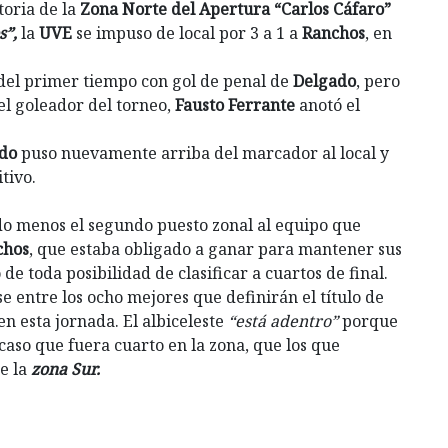
toria de la
Zona Norte del Apertura “Carlos Cáfaro”
s”,
la
UVE
se impuso de local por 3 a 1 a
Ranchos
, en
a del primer tiempo con gol de penal de
Delgado
, pero
 el goleador del torneo,
Fausto Ferrante
anotó el
do
puso nuevamente arriba del marcador al local y
tivo.
ando menos el segundo puesto zonal al equipo que
chos
, que estaba obligado a ganar para mantener sus
e toda posibilidad de clasificar a cuartos de final.
 entre los ocho mejores que definirán el título de
en esta jornada. El albiceleste
“está adentro”
porque
aso que fuera cuarto en la zona, que los que
e la
zona Sur.