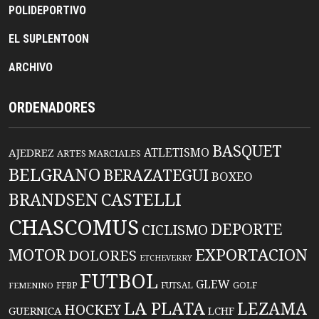
POLIDEPORTIVO
EL SUPLENTOON
ARCHIVO
ORDENADORES
BASQUET
ATLETISMO
AJEDREZ
ARTES MARCIALES
BELGRANO
BERAZATEGUI
BOXEO
BRANDSEN
CASTELLI
CHASCOMUS
DEPORTE
CICLISMO
EXPORTACION
MOTOR
DOLORES
ETCHEVERRY
FUTBOL
GLEW
FFBP
FUTSAL
GOLF
FEMENINO
LA PLATA
LEZAMA
HOCKEY
GUERNICA
LCHF