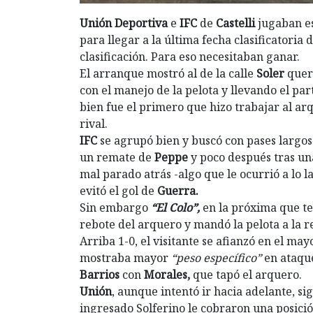
Unión Deportiva
e
IFC
de
Castelli
jugaban e
para llegar a la última fecha clasificatoria
clasificación. Para eso necesitaban ganar.
El arranque mostró al de la calle
Soler
queri
con el manejo de la pelota y llevando el parti
bien fue el primero que hizo trabajar al arq
rival.
IFC
se agrupó bien y buscó con pases largos
un remate de
Peppe
y poco después tras un
mal parado atrás -algo que le ocurrió a lo l
evitó el gol de
Guerra.
Sin embargo
“El Colo”,
en la próxima que te
rebote del arquero y mandó la pelota a la r
Arriba 1-0, el visitante se afianzó en el ma
mostraba mayor
“peso específico”
en ataque
Barrios
con
Morales,
que tapó el arquero.
Unión
, aunque intentó ir hacia adelante, s
ingresado Solferino le cobraron una posici