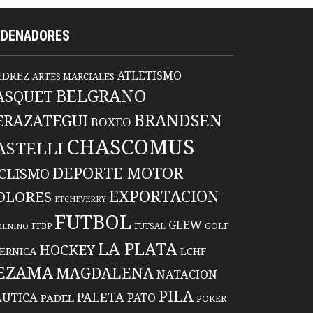
RDENADORES
ATLETISMO
EDREZ
ARTES MARCIALES
BELGRANO
ASQUET
BRANDSEN
ERAZATEGUI
BOXEO
CHASCOMUS
ASTELLI
DEPORTE MOTOR
ICLISMO
EXPORTACION
OLORES
ETCHEVERRY
FUTBOL
GLEW
FFBP
FUTSAL
GOLF
MENINO
LA PLATA
HOCKEY
ERNICA
LCHF
EZAMA
MAGDALENA
NATACION
PILA
PALETA
UTICA
PATO
PADEL
POKER