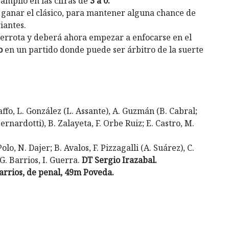
amplio en las cifras de
3 a 0.
 ganar el clásico, para mantener alguna chance de
iantes.
errota y deberá ahora empezar a enfocarse en el
o
en un partido donde puede ser árbitro de la suerte
affo, L. González (L. Assante), A. Guzmán (B. Cabral;
ernardotti), B. Zalayeta, F. Orbe Ruiz; E. Castro, M.
olo, N. Dajer; B. Avalos, F. Pizzagalli (A. Suárez), C.
G. Barrios, I. Guerra.
DT Sergio Irazabal.
arrios, de penal, 49m Poveda.