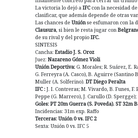
finalmente concretó para cerrar un triunfo 
La victoria lo dejó a
IFC
con la necesidad de
clasificar, que además depende de otras var
Las chances de
Unión
se esfumaron con la d
Clausura
, si bien le resta jugar con
Belgran
de su rival y del propio
IFC.
SINTESIS
Cancha:
Estadio J. S. Oroz
Juez:
Nazareno Gómez Violi
Unión Deportiva:
G. Morales; R. Suárez, E. R
G. Ferreyra (A. Casco), B. Aguirre (Santino B
Muller (A. Solferino).
DT Diego Peralta
IFC :
J. I. Contreras; M. Vivardo, B. Funes, F. P
Peppe (G. Marrero), J. Carullo (D. Spergge); 
Goles: PT 20m Guerra (S. Poveda). ST 32m B
Incidencias: 31m exp. Raffo
Terceras: Unión 0 vs. IFC 2
Sexta: Unión 0 vs. IFC 5