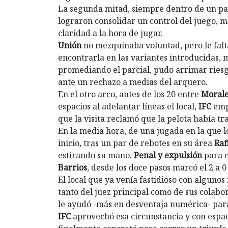
La segunda mitad, siempre dentro de un par
lograron consolidar un control del juego, m
claridad a la hora de jugar.
Unión
no mezquinaba voluntad, pero le falta
encontrarla en las variantes introducidas, 
promediando el parcial, pudo arrimar ries
ante un rechazo a medias del arquero.
En el otro arco, antes de los 20 entre
Moral
espacios al adelantar líneas el local,
IFC
emp
que la visita reclamó que la pelota había tr
En la media hora, de una jugada en la que l
inicio, tras un par de rebotes en su área
Raf
estirando su mano.
Penal y expulsión
para 
Barrios
, desde los doce pasos marcó el 2 a 0
El local que ya venía fastidioso con algunos 
tanto del juez principal como de sus colab
le ayudó -más en desventaja numérica- para
IFC
aprovechó esa circunstancia y con espac