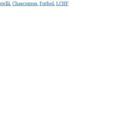
telli
,
Chascomus
,
Futbol
,
LCHF