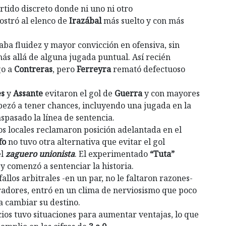
tido discreto donde ni uno ni otro
ostró al elenco de
Irazábal
más suelto y con más
ba fluidez y mayor convicción en ofensiva, sin
más allá de alguna jugada puntual. Así recién
go a
Contreras
, pero
Ferreyra
remató defectuoso
es
y
Assante
evitaron el gol de
Guerra
y con mayores
ezó a tener chances, incluyendo una jugada en la
aspasado la línea de sentencia.
os locales reclamaron posición adelantada en el
fo
no tuvo otra alternativa que evitar el gol
el
zaguero unionista
. El experimentado
“Tuta”
 y comenzó a sentenciar la historia.
fallos arbitrales -en un par, no le faltaron razones-
oradores, entró en un clima de nerviosismo que poco
 cambiar su destino.
ios tuvo situaciones para aumentar ventajas, lo que