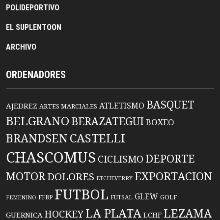
POLIDEPORTIVO
EL SUPLENTOON
ARCHIVO
ORDENADORES
BASQUET
ATLETISMO
AJEDREZ
ARTES MARCIALES
BELGRANO
BERAZATEGUI
BOXEO
BRANDSEN
CASTELLI
CHASCOMUS
DEPORTE
CICLISMO
EXPORTACION
MOTOR
DOLORES
ETCHEVERRY
FUTBOL
GLEW
FFBP
FUTSAL
GOLF
FEMENINO
LA PLATA
LEZAMA
HOCKEY
GUERNICA
LCHF