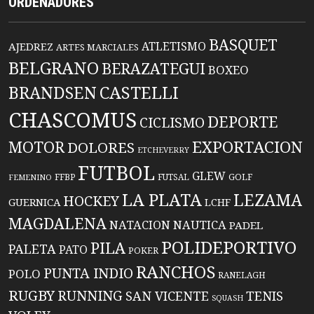
ORDENADORES
BASQUET
ATLETISMO
AJEDREZ
ARTES MARCIALES
BELGRANO
BERAZATEGUI
BOXEO
BRANDSEN
CASTELLI
CHASCOMUS
DEPORTE
CICLISMO
EXPORTACION
MOTOR
DOLORES
ETCHEVERRY
FUTBOL
GLEW
FFBP
FUTSAL
GOLF
FEMENINO
LA PLATA
LEZAMA
HOCKEY
GUERNICA
LCHF
MAGDALENA
NATACION
NAUTICA
PADEL
POLIDEPORTIVO
PILA
PALETA
PATO
POKER
RANCHOS
PUNTA INDIO
POLO
RANELAGH
RUGBY
RUNNING
TENIS
SAN VICENTE
SQUASH