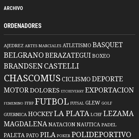
ARCHIVO
ORDENADORES
BASQUET
ATLETISMO
AJEDREZ
ARTES MARCIALES
BELGRANO
BERAZATEGUI
BOXEO
BRANDSEN
CASTELLI
CHASCOMUS
DEPORTE
CICLISMO
EXPORTACION
MOTOR
DOLORES
ETCHEVERRY
FUTBOL
GLEW
FFBP
FUTSAL
GOLF
FEMENINO
LA PLATA
LEZAMA
HOCKEY
GUERNICA
LCHF
MAGDALENA
NATACION
NAUTICA
PADEL
POLIDEPORTIVO
PILA
PALETA
PATO
POKER