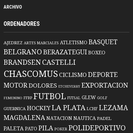
ARCHIVO
ORDENADORES
BASQUET
ATLETISMO
AJEDREZ
ARTES MARCIALES
BELGRANO
BERAZATEGUI
BOXEO
BRANDSEN
CASTELLI
CHASCOMUS
DEPORTE
CICLISMO
EXPORTACION
MOTOR
DOLORES
ETCHEVERRY
FUTBOL
GLEW
FFBP
FUTSAL
GOLF
FEMENINO
LA PLATA
LEZAMA
HOCKEY
GUERNICA
LCHF
MAGDALENA
NATACION
NAUTICA
PADEL
POLIDEPORTIVO
PILA
PALETA
PATO
POKER