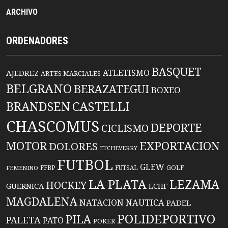
ARCHIVO
ORDENADORES
BASQUET
ATLETISMO
AJEDREZ
ARTES MARCIALES
BELGRANO
BERAZATEGUI
BOXEO
BRANDSEN
CASTELLI
CHASCOMUS
DEPORTE
CICLISMO
EXPORTACION
MOTOR
DOLORES
ETCHEVERRY
FUTBOL
GLEW
FFBP
FUTSAL
GOLF
FEMENINO
LA PLATA
LEZAMA
HOCKEY
GUERNICA
LCHF
MAGDALENA
NATACION
NAUTICA
PADEL
POLIDEPORTIVO
PILA
PALETA
PATO
POKER