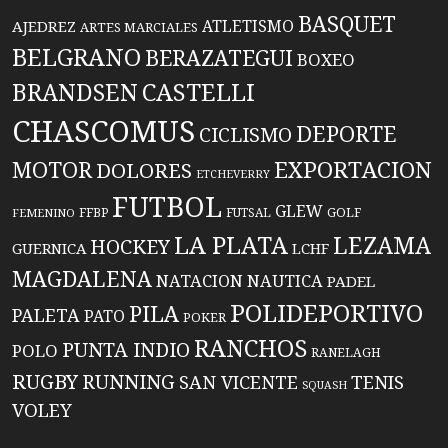
BASQUET
ATLETISMO
AJEDREZ
ARTES MARCIALES
BELGRANO
BERAZATEGUI
BOXEO
BRANDSEN
CASTELLI
CHASCOMUS
DEPORTE
CICLISMO
EXPORTACION
MOTOR
DOLORES
ETCHEVERRY
FUTBOL
GLEW
FFBP
FUTSAL
GOLF
FEMENINO
LA PLATA
LEZAMA
HOCKEY
GUERNICA
LCHF
MAGDALENA
NATACION
NAUTICA
PADEL
POLIDEPORTIVO
PILA
PALETA
PATO
POKER
RANCHOS
PUNTA INDIO
POLO
RANELAGH
RUGBY
RUNNING
TENIS
SAN VICENTE
SQUASH
VOLEY