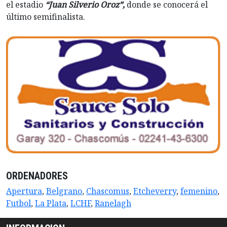
el estadio
“Juan Silverio Oroz”,
donde se conocerá el
último semifinalista.
ORDENADORES
Apertura
,
Belgrano
,
Chascomus
,
Etcheverry
,
femenino
,
Futbol
,
La Plata
,
LCHF
,
Ranelagh