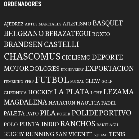
ORDENADORES
BASQUET
ATLETISMO
AJEDREZ
ARTES MARCIALES
BELGRANO
BERAZATEGUI
BOXEO
BRANDSEN
CASTELLI
CHASCOMUS
DEPORTE
CICLISMO
EXPORTACION
MOTOR
DOLORES
ETCHEVERRY
FUTBOL
GLEW
FFBP
FUTSAL
GOLF
FEMENINO
LA PLATA
LEZAMA
HOCKEY
GUERNICA
LCHF
MAGDALENA
NATACION
NAUTICA
PADEL
POLIDEPORTIVO
PILA
PALETA
PATO
POKER
RANCHOS
PUNTA INDIO
POLO
RANELAGH
RUGBY
RUNNING
TENIS
SAN VICENTE
SQUASH