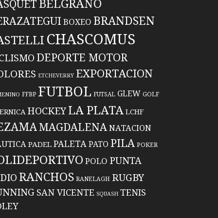
BELGRANO
ASQUET
BRANDSEN
ERAZATEGUI
BOXEO
CHASCOMUS
ASTELLI
DEPORTE MOTOR
ICLISMO
EXPORTACION
OLORES
ETCHEVERRY
FUTBOL
GLEW
FFBP
FUTSAL
GOLF
MENINO
LA PLATA
HOCKEY
ERNICA
LCHF
EZAMA
MAGDALENA
NATACION
PILA
PALETA
UTICA
PATO
PADEL
POKER
OLIDEPORTIVO
PUNTA
POLO
RANCHOS
RUGBY
NDIO
RANELAGH
UNNING
TENIS
SAN VICENTE
SQUASH
OLEY