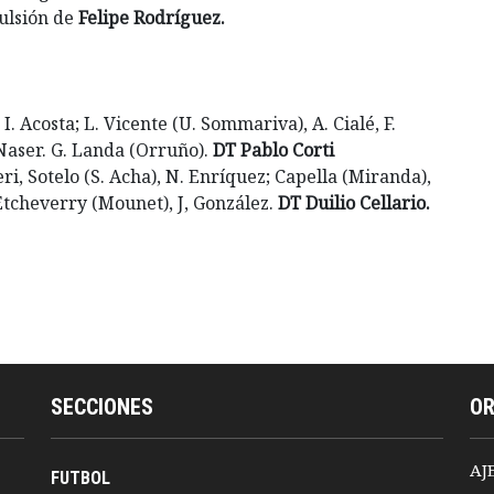
pulsión de
Felipe Rodríguez.
I. Acosta; L. Vicente (U. Sommariva), A. Cialé, F.
 Naser. G. Landa (Orruño).
DT Pablo Corti
ri, Sotelo (S. Acha), N. Enríquez; Capella (Miranda),
Etcheverry (Mounet), J, González.
DT Duilio Cellario.
SECCIONES
O
AJ
FUTBOL