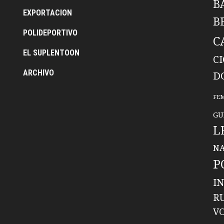
B
EXPORTACION
B
POLIDEPORTIVO
C
EL SUPLENTOON
C
ARCHIVO
D
FE
GU
L
NA
P
I
R
V