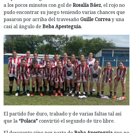
a los pocos minutos con gol de
Rosalía Báez
, el rojo no
pudo encontrar su juego teniendo varias chances que
pasaron por arriba del travesaño
Guille Correa
y una
casi al ángulo de
Beba Apesteguia.
El partido fue duro, trabado y de varias faltas tal así
que la
“Polaca”
convirtió el segundo de tiro libre.
El descuento vino por parte de
Beba Apesteguia
que no