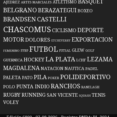
BASQUET
ATLETISMO
AJEDREZ
ARTES MARCIALES
BELGRANO
BERAZATEGUI
BOXEO
BRANDSEN
CASTELLI
CHASCOMUS
DEPORTE
CICLISMO
EXPORTACION
MOTOR
DOLORES
ETCHEVERRY
FUTBOL
GLEW
FFBP
FUTSAL
GOLF
FEMENINO
LA PLATA
LEZAMA
HOCKEY
GUERNICA
LCHF
MAGDALENA
NATACION
NAUTICA
PADEL
POLIDEPORTIVO
PILA
PALETA
PATO
POKER
RANCHOS
PUNTA INDIO
POLO
RANELAGH
RUGBY
RUNNING
TENIS
SAN VICENTE
SQUASH
VOLEY