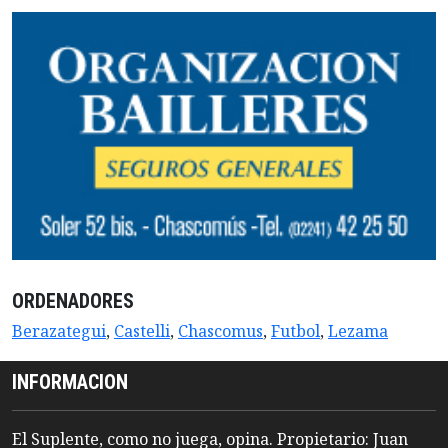
ORDENADORES
Berazategui
,
Castelli
,
Chascomus
,
Futbol
,
Lezama
INFORMACION
El Suplente, como no juega, opina. Propietario: Juan