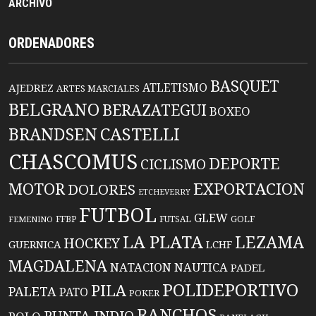
ARCHIVO
ORDENADORES
BASQUET
ATLETISMO
AJEDREZ
ARTES MARCIALES
BELGRANO
BERAZATEGUI
BOXEO
BRANDSEN
CASTELLI
CHASCOMUS
DEPORTE
CICLISMO
EXPORTACION
MOTOR
DOLORES
ETCHEVERRY
FUTBOL
GLEW
FFBP
FUTSAL
GOLF
FEMENINO
LA PLATA
LEZAMA
HOCKEY
GUERNICA
LCHF
MAGDALENA
NATACION
NAUTICA
PADEL
POLIDEPORTIVO
PILA
PALETA
PATO
POKER
RANCHOS
PUNTA INDIO