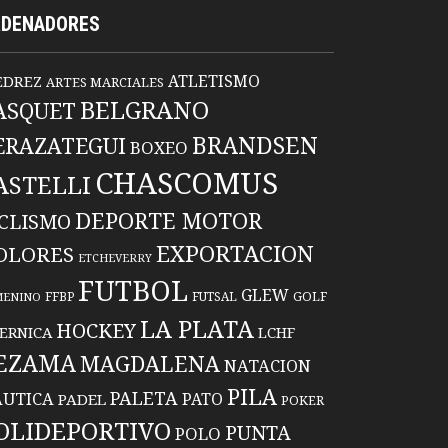
RDENADORES
ATLETISMO
EDREZ
ARTES MARCIALES
BELGRANO
ASQUET
BRANDSEN
ERAZATEGUI
BOXEO
CHASCOMUS
ASTELLI
DEPORTE MOTOR
ICLISMO
EXPORTACION
OLORES
ETCHEVERRY
FUTBOL
GLEW
FFBP
FUTSAL
GOLF
MENINO
LA PLATA
HOCKEY
ERNICA
LCHF
EZAMA
MAGDALENA
NATACION
PILA
PALETA
UTICA
PATO
PADEL
POKER
OLIDEPORTIVO
PUNTA
POLO