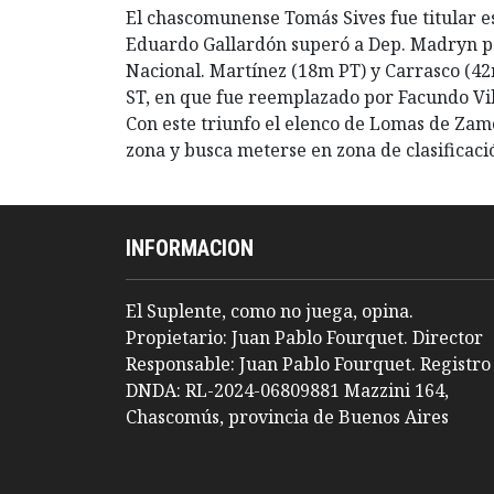
El chascomunense Tomás Sives fue titular es
Eduardo Gallardón superó a Dep. Madryn por
Nacional. Martínez (18m PT) y Carrasco (42m
ST, en que fue reemplazado por Facundo Villa
Con este triunfo el elenco de Lomas de Zamo
zona y busca meterse en zona de clasificac
INFORMACION
El Suplente, como no juega, opina.
Propietario: Juan Pablo Fourquet. Director
Responsable: Juan Pablo Fourquet. Registro
DNDA: RL-2024-06809881 Mazzini 164,
Chascomús, provincia de Buenos Aires