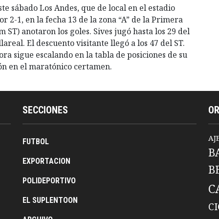
te sábado Los Andes, que de local en el estadio
 2-1, en la fecha 13 de la zona “A” de la Primera
 ST) anotaron los goles. Sives jugó hasta los 29 del
real. El descuento visitante llegó a los 47 del ST.
ra sigue escalando en la tabla de posiciones de su
ión en el maratónico certamen.
SECCIONES
O
AJ
FUTBOL
B
EXPORTACION
B
POLIDEPORTIVO
C
EL SUPLENTOON
C