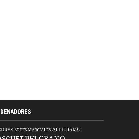
RDENADORES
ATLETISMO
EDREZ
ARTES MARCIALES
BELGRANO
ASQUET