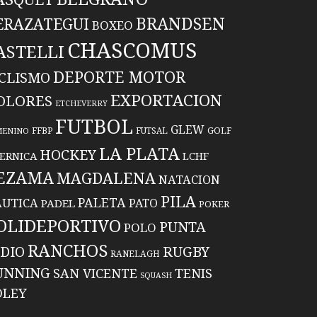
BRANDSEN
ERAZATEGUI
BOXEO
CHASCOMUS
ASTELLI
DEPORTE MOTOR
ICLISMO
EXPORTACION
OLORES
ETCHEVERRY
FUTBOL
GLEW
FFBP
FUTSAL
GOLF
MENINO
LA PLATA
HOCKEY
ERNICA
LCHF
EZAMA
MAGDALENA
NATACION
PILA
PALETA
UTICA
PATO
PADEL
POKER
OLIDEPORTIVO
PUNTA
POLO
RANCHOS
RUGBY
NDIO
RANELAGH
UNNING
TENIS
SAN VICENTE
SQUASH
OLEY