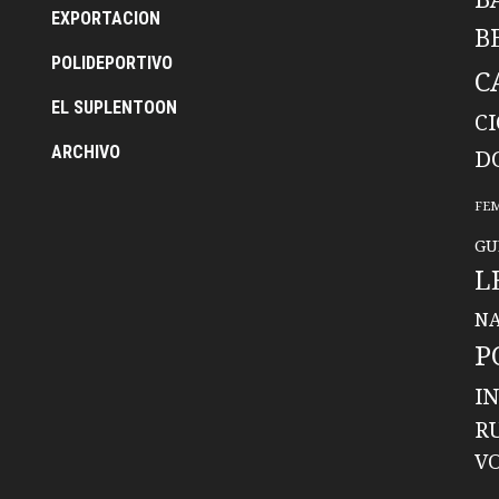
EXPORTACION
B
POLIDEPORTIVO
C
EL SUPLENTOON
C
ARCHIVO
D
FE
GU
L
NA
P
I
R
V