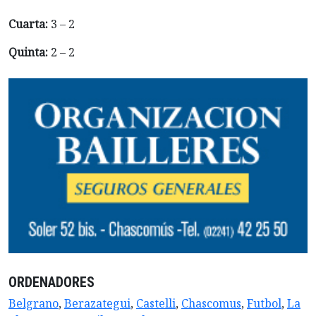
Cuarta:
3 – 2
Quinta:
2 – 2
ORDENADORES
Belgrano
,
Berazategui
,
Castelli
,
Chascomus
,
Futbol
,
La