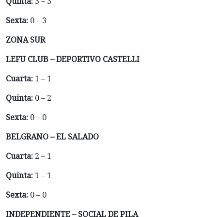
Quinta:
3 – 3
Sexta:
0 – 3
ZONA SUR
LEFU CLUB – DEPORTIVO CASTELLI
Cuarta:
1 – 1
Quinta:
0 – 2
Sexta:
0 – 0
BELGRANO – EL SALADO
Cuarta:
2 – 1
Quinta:
1 – 1
Sexta:
0 – 0
INDEPENDIENTE – SOCIAL DE PILA