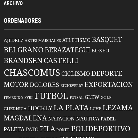
ARCHIVO
ORDENADORES
BASQUET
ATLETISMO
AJEDREZ
ARTES MARCIALES
BELGRANO
BERAZATEGUI
BOXEO
BRANDSEN
CASTELLI
CHASCOMUS
DEPORTE
CICLISMO
EXPORTACION
MOTOR
DOLORES
ETCHEVERRY
FUTBOL
GLEW
FFBP
FUTSAL
GOLF
FEMENINO
LA PLATA
LEZAMA
HOCKEY
GUERNICA
LCHF
MAGDALENA
NATACION
NAUTICA
PADEL
POLIDEPORTIVO
PILA
PALETA
PATO
POKER