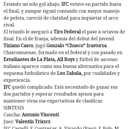
Estando un solo gol abajo,
IFC
estuvo en partido hasta
el final, y aunque siguió contando con mayor manejo
de pelota, careció de claridad para inquietar el arco
rival.
El triunfo le aseguró a
Tiro Federal
el pase a octavos de
final. En el de franja, además del debut del juvenil
Tiziano Casco
, jugó
Gonzalo “Chueco” Irastorza
.
Chascomuense, formado en el federal y con pasado en
Estudiantes de La Plata, All Boys
y fútbol de ascenso
italiano aparece como una buena alternativa para el
esquema futbolístico de
Leo Zabala,
por cualidades y
experiencia.
IFC
quedó complicado. Está necesitado de ganar sus
dos partidos y esperar resultados ajenos para
mantener vivas sus expectativas de clasificar.
SINTESIS
Cancha:
Antonio Vincenti
Juez:
Valentín Triszcz
IFC Castelli: F. Contreras; A. Vivardo (Paso), F. Polo, M.