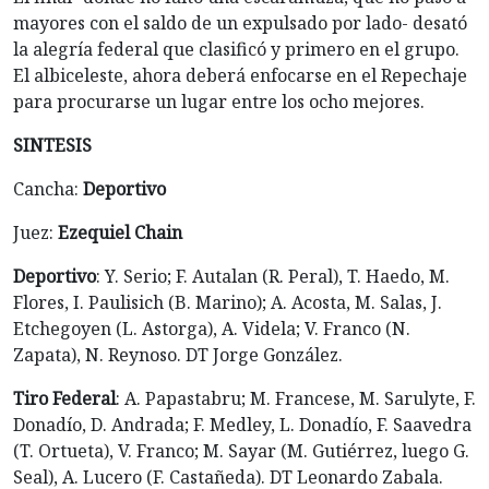
mayores con el saldo de un expulsado por lado- desató
la alegría federal que clasificó y primero en el grupo.
El albiceleste, ahora deberá enfocarse en el Repechaje
para procurarse un lugar entre los ocho mejores.
SINTESIS
Cancha:
Deportivo
Juez:
Ezequiel Chain
Deportivo
: Y. Serio; F. Autalan (R. Peral), T. Haedo, M.
Flores, I. Paulisich (B. Marino); A. Acosta, M. Salas, J.
Etchegoyen (L. Astorga), A. Videla; V. Franco (N.
Zapata), N. Reynoso. DT Jorge González.
Tiro Federal
: A. Papastabru; M. Francese, M. Sarulyte, F.
Donadío, D. Andrada; F. Medley, L. Donadío, F. Saavedra
(T. Ortueta), V. Franco; M. Sayar (M. Gutiérrez, luego G.
Seal), A. Lucero (F. Castañeda). DT Leonardo Zabala.