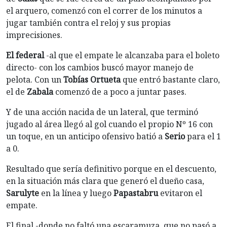
el arquero, comenzó con el correr de los minutos a
jugar también contra el reloj y sus propias
imprecisiones.
El federal
-al que el empate le alcanzaba para el boleto
directo- con los cambios buscó mayor manejo de
pelota. Con un
Tobías Ortueta
que entró bastante claro,
el de
Zabala
comenzó de a poco a juntar pases.
Y de una acción nacida de un lateral, que terminó
jugado al área llegó al gol cuando el propio Nº 16 con
un toque, en un anticipo ofensivo batió a
Serio
para el 1
a 0.
Resultado que sería definitivo porque en el descuento,
en la situación más clara que generó el dueño casa,
Sarulyte
en la línea y luego
Papastabru
evitaron el
empate.
El final -donde no faltó una escaramuza, que no pasó a