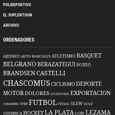
POLIDEPORTIVO
EL SUPLENTOON
ARCHIVO
ORDENADORES
BASQUET
ATLETISMO
AJEDREZ
ARTES MARCIALES
BELGRANO
BERAZATEGUI
BOXEO
BRANDSEN
CASTELLI
CHASCOMUS
DEPORTE
CICLISMO
EXPORTACION
MOTOR
DOLORES
ETCHEVERRY
FUTBOL
GLEW
FFBP
FUTSAL
GOLF
FEMENINO
LA PLATA
LEZAMA
HOCKEY
GUERNICA
LCHF