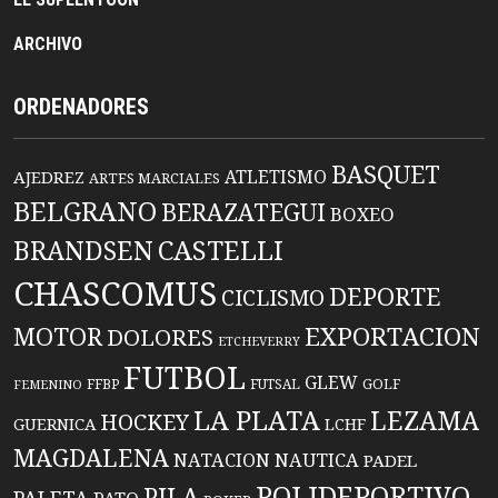
ARCHIVO
ORDENADORES
BASQUET
ATLETISMO
AJEDREZ
ARTES MARCIALES
BELGRANO
BERAZATEGUI
BOXEO
BRANDSEN
CASTELLI
CHASCOMUS
DEPORTE
CICLISMO
EXPORTACION
MOTOR
DOLORES
ETCHEVERRY
FUTBOL
GLEW
FFBP
FUTSAL
GOLF
FEMENINO
LA PLATA
LEZAMA
HOCKEY
GUERNICA
LCHF
MAGDALENA
NATACION
NAUTICA
PADEL
POLIDEPORTIVO
PILA