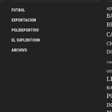
AJ
FUTBOL
B
EXPORTACION
B
POLIDEPORTIVO
C
EL SUPLENTOON
C
ARCHIVO
D
FE
GU
L
NA
P
I