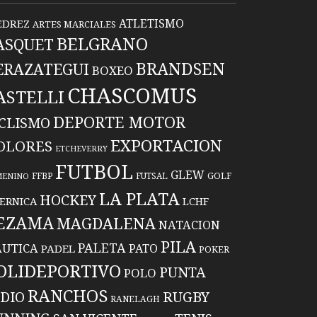
ATLETISMO
EDREZ
ARTES MARCIALES
BELGRANO
ASQUET
BRANDSEN
ERAZATEGUI
BOXEO
CHASCOMUS
ASTELLI
DEPORTE MOTOR
ICLISMO
EXPORTACION
OLORES
ETCHEVERRY
FUTBOL
GLEW
FFBP
FUTSAL
GOLF
MENINO
LA PLATA
HOCKEY
ERNICA
LCHF
EZAMA
MAGDALENA
NATACION
PILA
PALETA
UTICA
PATO
PADEL
POKER
OLIDEPORTIVO
PUNTA
POLO
RANCHOS
RUGBY
NDIO
RANELAGH