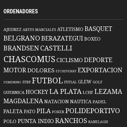
ORDENADORES
BASQUET
ATLETISMO
AJEDREZ
ARTES MARCIALES
BELGRANO
BERAZATEGUI
BOXEO
BRANDSEN
CASTELLI
CHASCOMUS
DEPORTE
CICLISMO
EXPORTACION
MOTOR
DOLORES
ETCHEVERRY
FUTBOL
GLEW
FFBP
FUTSAL
GOLF
FEMENINO
LA PLATA
LEZAMA
HOCKEY
GUERNICA
LCHF
MAGDALENA
NATACION
NAUTICA
PADEL
POLIDEPORTIVO
PILA
PALETA
PATO
POKER
RANCHOS
PUNTA INDIO
POLO
RANELAGH