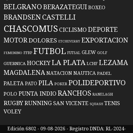
BELGRANO
BERAZATEGUI
BOXEO
BRANDSEN
CASTELLI
CHASCOMUS
DEPORTE
CICLISMO
EXPORTACION
MOTOR
DOLORES
ETCHEVERRY
FUTBOL
GLEW
FFBP
FUTSAL
GOLF
FEMENINO
LA PLATA
LEZAMA
HOCKEY
GUERNICA
LCHF
MAGDALENA
NATACION
NAUTICA
PADEL
POLIDEPORTIVO
PILA
PALETA
PATO
POKER
RANCHOS
PUNTA INDIO
POLO
RANELAGH
RUGBY
RUNNING
TENIS
SAN VICENTE
SQUASH
VOLEY
Edición 6802 - 09-08-2026 - Registro DNDA: RL-2024-