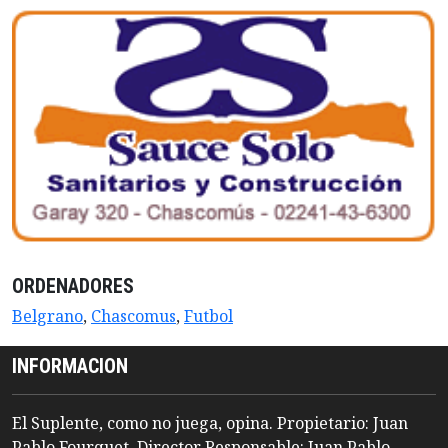
ORDENADORES
Belgrano
,
Chascomus
,
Futbol
INFORMACION
El Suplente, como no juega, opina. Propietario: Juan
Pablo Fourquet. Director Responsable: Juan Pablo