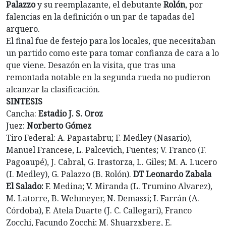
Palazzo
y su reemplazante, el debutante
Rolón
, por
falencias en la definición o un par de tapadas del
arquero.
El final fue de festejo para los locales, que necesitaban
un partido como este para tomar confianza de cara a lo
que viene. Desazón en la visita, que tras una
remontada notable en la segunda rueda no pudieron
alcanzar la clasificación.
SINTESIS
Cancha:
Estadio J. S. Oroz
Juez:
Norberto Gómez
Tiro Federal: A. Papastabru; F. Medley (Nasario),
Manuel Francese, L. Palcevich, Fuentes; V. Franco (F.
Pagoaupé), J. Cabral, G. Irastorza, L. Giles; M. A. Lucero
(I. Medley), G. Palazzo (B. Rolón).
DT Leonardo Zabala
El Salado:
F. Medina; V. Miranda (L. Trumino Alvarez),
M. Latorre, B. Wehmeyer, N. Demassi; I. Farrán (A.
Córdoba), F. Atela Duarte (J. C. Callegari), Franco
Zocchi, Facundo Zocchi; M. Shuarzxberg, E.