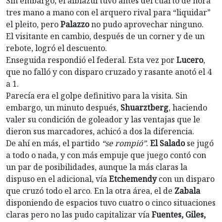
Sin embargo, el albiazul tuvo antes del cuarto de hora
tres mano a mano con el arquero rival para “liquidar”
el pleito, pero
Palazzo
no pudo aprovechar ninguno.
El visitante en cambio, después de un corner y de un
rebote, logró el descuento.
Enseguida respondió el federal. Esta vez por
Lucero
,
que no falló y con disparo cruzado y rasante anotó el 4
a 1.
Parecía era el golpe definitivo para la visita. Sin
embargo, un minuto después,
Shuarztberg
, haciendo
valer su condición de goleador y las ventajas que le
dieron sus marcadores, achicó a dos la diferencia.
De ahí en más, el partido
“se rompió”
.
El Salado
se jugó
a todo o nada, y con más empuje que juego contó con
un par de posibilidades, aunque la más claras la
dispuso en el adicional, vía
Etchemendy
con un disparo
que cruzó todo el arco. En la otra área, el de
Zabala
disponiendo de espacios tuvo cuatro o cinco situaciones
claras pero no las pudo capitalizar vía
Fuentes, Giles,