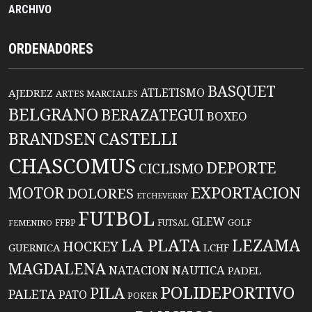
ARCHIVO
ORDENADORES
BASQUET
ATLETISMO
AJEDREZ
ARTES MARCIALES
BELGRANO
BERAZATEGUI
BOXEO
BRANDSEN
CASTELLI
CHASCOMUS
DEPORTE
CICLISMO
EXPORTACION
MOTOR
DOLORES
ETCHEVERRY
FUTBOL
GLEW
FFBP
FUTSAL
GOLF
FEMENINO
LA PLATA
LEZAMA
HOCKEY
GUERNICA
LCHF
MAGDALENA
NATACION
NAUTICA
PADEL
POLIDEPORTIVO
PILA
PALETA
PATO
POKER