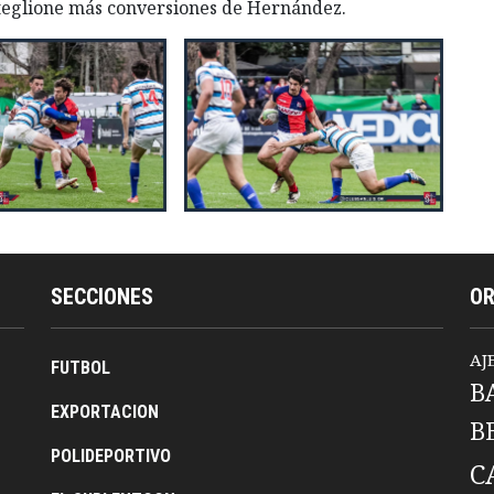
steglione más conversiones de Hernández.
SECCIONES
O
AJ
FUTBOL
B
EXPORTACION
B
POLIDEPORTIVO
C