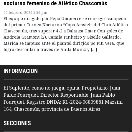
nocturno femenino de Atlético Chascomús
25 febrero, 2026 5:56 pm
El equipo dirigido por Pepo Umpierre se consagró campeón
del primer Torneo Nocturno “Copa Amstel” del Club Atlético
Chascomús, tras superar 4-2 a Balanza Omar. Con goles de
Andreia Gramont (2), Camila Pinheiro y Giselle Gallardo,
Marida se impuso ante el plantel dirigido po Piti Vera, que
logró descontar a través de Anita Muñiz y […]
INFORMACION
El Suplente, como no juega, opina. Propietario: Juan
Pablo Fourquet. Director Responsable: Juan Pablo
Fourquet. Registro DNDA: RL-2024-06809881 Mazzini
164, Chascomús, provincia de Buenos Aires
SECCIONES