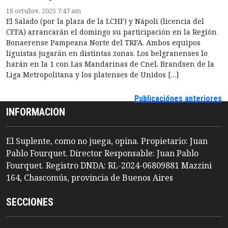
18 octubre, 2025 7:47 am
El Salado (por la plaza de la LCHF) y Nápoli (licencia del
CFFA) arrancarán el domingo su participación en la Región
Bonaerense Pampeana Norte del TRFA. Ambos equipos
liguistas jugarán en distintas zonas. Los belgranenses lo
harán en la 1 con Las Mandarinas de Cnel. Brandsen de la
Liga Metropolitana y los platenses de Unidos […]
Publicaciónes anteriores
INFORMACION
El Suplente, como no juega, opina. Propietario: Juan
Pablo Fourquet. Director Responsable: Juan Pablo
Fourquet. Registro DNDA: RL-2024-06809881 Mazzini
164, Chascomús, provincia de Buenos Aires
SECCIONES