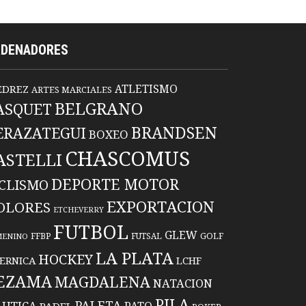
RDENADORES
ATLETISMO
EDREZ
ARTES MARCIALES
BELGRANO
ASQUET
BRANDSEN
ERAZATEGUI
BOXEO
CHASCOMUS
ASTELLI
DEPORTE MOTOR
ICLISMO
EXPORTACION
OLORES
ETCHEVERRY
FUTBOL
GLEW
FFBP
FUTSAL
GOLF
MENINO
LA PLATA
HOCKEY
ERNICA
LCHF
EZAMA
MAGDALENA
NATACION
PILA
PALETA
UTICA
PATO
PADEL