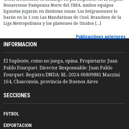
Bonaerense Pampeana Norte del TRFA. Ambos equipos
liguistas jugarán en distintas zonas. Los belgranenses lo
harán en la 1 con Las Mandarinas de Cnel. Brandsen de la
Liga Metropolitana y los platenses de Unidos […]
Publicaciónes anteriores
INFORMACION
El Suplente, como no juega, opina. Propietario: Juan
Pablo Fourquet. Director Responsable: Juan Pablo
Fourquet. Registro DNDA: RL-2024-06809881 Mazzini
164, Chascomús, provincia de Buenos Aires
SECCIONES
FUTBOL
EXPORTACION