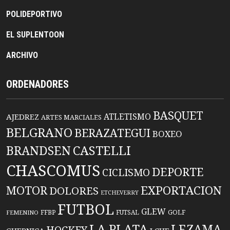
POLIDEPORTIVO
EL SUPLENTOON
ARCHIVO
ORDENADORES
BASQUET
ATLETISMO
AJEDREZ
ARTES MARCIALES
BELGRANO
BERAZATEGUI
BOXEO
BRANDSEN
CASTELLI
CHASCOMUS
DEPORTE
CICLISMO
EXPORTACION
MOTOR
DOLORES
ETCHEVERRY
FUTBOL
GLEW
FFBP
FUTSAL
GOLF
FEMENINO
LA PLATA
LEZAMA
HOCKEY