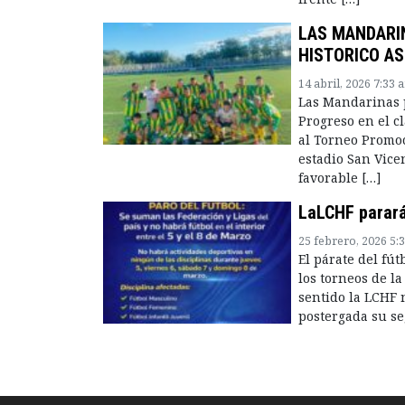
LAS MANDARI
HISTORICO AS
14 abril, 2026 7:33 
Las Mandarinas p
Progreso en el c
al Torneo Promoc
estadio San Vicen
favorable […]
LaLCHF parará 
25 febrero, 2026 5:
El párate del fút
los torneos de la
sentido la LCHF 
postergada su s