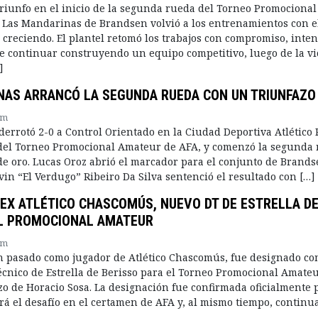
triunfo en el inicio de la segunda rueda del Torneo Promocional
Las Mandarinas de Brandsen volvió a los entrenamientos con el
 creciendo. El plantel retomó los trabajos con compromiso, inte
de continuar construyendo un equipo competitivo, luego de la vi
]
NAS ARRANCÓ LA SEGUNDA RUEDA CON UN TRIUNFAZO
pm
errotó 2-0 a Control Orientado en la Ciudad Deportiva Atlético P
 del Torneo Promocional Amateur de AFA, y comenzó la segunda
de oro. Lucas Oroz abrió el marcador para el conjunto de Brands
in “El Verdugo” Ribeiro Da Silva sentenció el resultado con […]
 EX ATLÉTICO CHASCOMÚS, NUEVO DT DE ESTRELLA D
EL PROMOCIONAL AMATEUR
pm
n pasado como jugador de Atlético Chascomús, fue designado c
écnico de Estrella de Berisso para el Torneo Promocional Amate
o de Horacio Sosa. La designación fue confirmada oficialmente p
rá el desafío en el certamen de AFA y, al mismo tiempo, continua