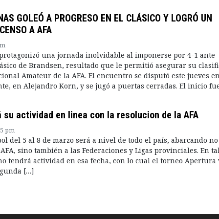
NAS GOLEÓ A PROGRESO EN EL CLÁSICO Y LOGRÓ UN
CENSO A AFA
am
rotagonizó una jornada inolvidable al imponerse por 4-1 ante
lásico de Brandsen, resultado que le permitió asegurar su clasif
ional Amateur de la AFA. El encuentro se disputó este jueves en
te, en Alejandro Korn, y se jugó a puertas cerradas. El inicio fu
su actividad en linea con la resolucion de la AFA
35 pm
bol del 5 al 8 de marzo será a nivel de todo el país, abarcando no
 AFA, sino también a las Federaciones y Ligas provinciales. En ta
no tendrá actividad en esa fecha, con lo cual el torneo Apertura
egunda […]