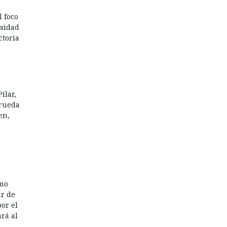
 foco
nsidad
ctoria
ilar,
 rueda
en,
E
omo
ur de
or el
rá al