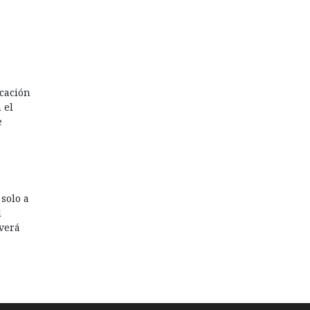
icación
 el
e
 solo a
l
 verá