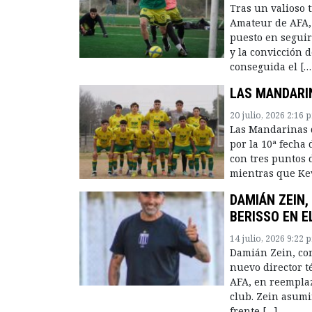
Tras un valioso 
Amateur de AFA, 
puesto en seguir
y la convicción 
conseguida el […
LAS MANDARI
20 julio, 2026 2:16 
Las Mandarinas d
por la 10ª fecha
con tres puntos 
mientras que Kev
DAMIÁN ZEIN,
BERISSO EN 
14 julio, 2026 9:22 
Damián Zein, co
nuevo director t
AFA, en reemplaz
club. Zein asumi
frente […]