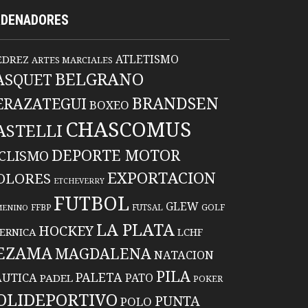
RDENADORES
ATLETISMO
EDREZ
ARTES MARCIALES
BELGRANO
ASQUET
BRANDSEN
ERAZATEGUI
BOXEO
CHASCOMUS
ASTELLI
DEPORTE MOTOR
ICLISMO
EXPORTACION
OLORES
ETCHEVERRY
FUTBOL
GLEW
FFBP
FUTSAL
GOLF
MENINO
LA PLATA
HOCKEY
ERNICA
LCHF
EZAMA
MAGDALENA
NATACION
PILA
PALETA
UTICA
PATO
PADEL
POKER
OLIDEPORTIVO
PUNTA
POLO