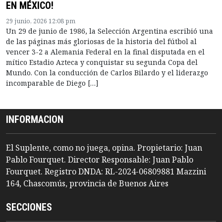
EN MÉXICO!
29 junio, 2026 12:08 pm
Un 29 de junio de 1986, la Selección Argentina escribió una
de las páginas más gloriosas de la historia del fútbol al
vencer 3-2 a Alemania Federal en la final disputada en el
mítico Estadio Azteca y conquistar su segunda Copa del
Mundo. Con la conducción de Carlos Bilardo y el liderazgo
incomparable de Diego […]
INFORMACION
El Suplente, como no juega, opina. Propietario: Juan
Pablo Fourquet. Director Responsable: Juan Pablo
Fourquet. Registro DNDA: RL-2024-06809881 Mazzini
164, Chascomús, provincia de Buenos Aires
SECCIONES